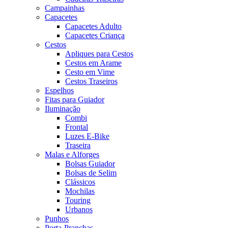
Campainhas
Capacetes
Capacetes Adulto
Capacetes Criança
Cestos
Apliques para Cestos
Cestos em Arame
Cesto em Vime
Cestos Traseiros
Espelhos
Fitas para Guiador
Iluminação
Combi
Frontal
Luzes E-Bike
Traseira
Malas e Alforges
Bolsas Guiador
Bolsas de Selim
Clássicos
Mochilas
Touring
Urbanos
Punhos
Porta-Pranchas