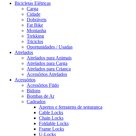
Bicicletas Elétricas
Carga
Cidade
Dobráveis
Fat Bike
Montanha
Trekking
Triciclos
Oportunidades / Usadas
Atrelados
Atrelados para Animais
Atrelados para Carga
Atrelados para Criança
Acessórios Atrelados
Acessórios
Acessórios Fiido
Bidons
Bombas de Ar
Cadeados
Apertos e ferragens de segurança
Cable Locks
Chain Locks
Foldable Locks
Frame Locks
U-Locks