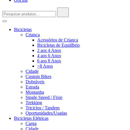
Oficina
Pesquisar
por:
Bicicletas
Criança
Acessórios de Criança
Bicicletas de Equilíbrio
2 aos 4 Anos
4 aos 6 Anos
6 aos 8 Anos
>8 Anos
Cidade
Custom Bikes
Dobráveis
Estrada
Montanha
Single Speed / Fixie
Trekking
Triciclos / Tandem
Oportunidades/Usadas
Bicicletas Elétricas
Carga
Cidade