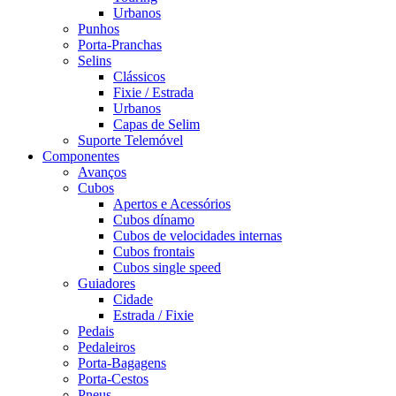
Urbanos
Punhos
Porta-Pranchas
Selins
Clássicos
Fixie / Estrada
Urbanos
Capas de Selim
Suporte Telemóvel
Componentes
Avanços
Cubos
Apertos e Acessórios
Cubos dínamo
Cubos de velocidades internas
Cubos frontais
Cubos single speed
Guiadores
Cidade
Estrada / Fixie
Pedais
Pedaleiros
Porta-Bagagens
Porta-Cestos
Pneus