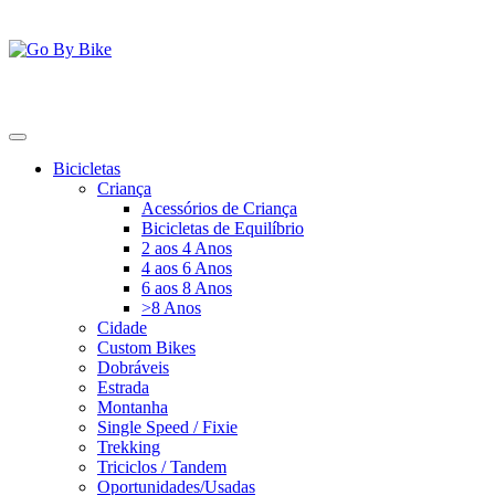
Saltar
para
o
conteúdo
Go By Bike
The Urban Bike Shop
Bicicletas
Criança
Acessórios de Criança
Bicicletas de Equilíbrio
2 aos 4 Anos
4 aos 6 Anos
6 aos 8 Anos
>8 Anos
Cidade
Custom Bikes
Dobráveis
Estrada
Montanha
Single Speed / Fixie
Trekking
Triciclos / Tandem
Oportunidades/Usadas