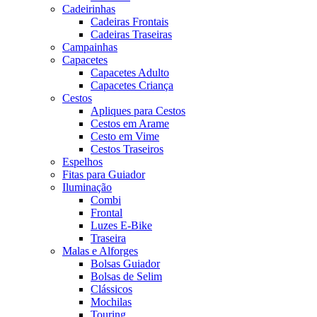
Cadeirinhas
Cadeiras Frontais
Cadeiras Traseiras
Campainhas
Capacetes
Capacetes Adulto
Capacetes Criança
Cestos
Apliques para Cestos
Cestos em Arame
Cesto em Vime
Cestos Traseiros
Espelhos
Fitas para Guiador
Iluminação
Combi
Frontal
Luzes E-Bike
Traseira
Malas e Alforges
Bolsas Guiador
Bolsas de Selim
Clássicos
Mochilas
Touring