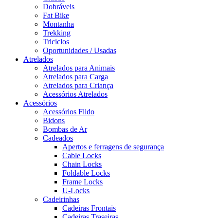
Dobráveis
Fat Bike
Montanha
Trekking
Triciclos
Oportunidades / Usadas
Atrelados
Atrelados para Animais
Atrelados para Carga
Atrelados para Criança
Acessórios Atrelados
Acessórios
Acessórios Fiido
Bidons
Bombas de Ar
Cadeados
Apertos e ferragens de segurança
Cable Locks
Chain Locks
Foldable Locks
Frame Locks
U-Locks
Cadeirinhas
Cadeiras Frontais
Cadeiras Traseiras