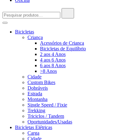
Oficina
Pesquisar
por:
Bicicletas
Criança
Acessórios de Criança
Bicicletas de Equilíbrio
2 aos 4 Anos
4 aos 6 Anos
6 aos 8 Anos
>8 Anos
Cidade
Custom Bikes
Dobráveis
Estrada
Montanha
Single Speed / Fixie
Trekking
Triciclos / Tandem
Oportunidades/Usadas
Bicicletas Elétricas
Carga
Cidade