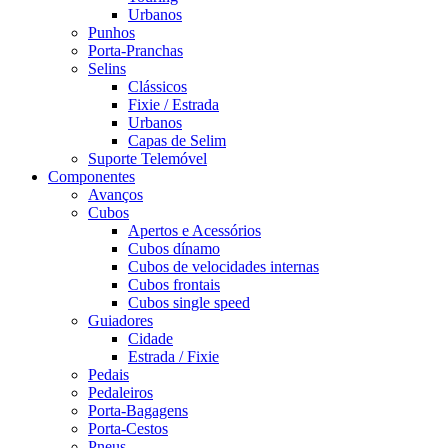
Urbanos
Punhos
Porta-Pranchas
Selins
Clássicos
Fixie / Estrada
Urbanos
Capas de Selim
Suporte Telemóvel
Componentes
Avanços
Cubos
Apertos e Acessórios
Cubos dínamo
Cubos de velocidades internas
Cubos frontais
Cubos single speed
Guiadores
Cidade
Estrada / Fixie
Pedais
Pedaleiros
Porta-Bagagens
Porta-Cestos
Pneus