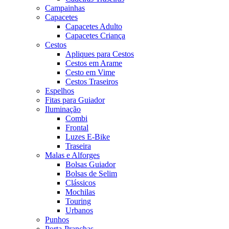
Campainhas
Capacetes
Capacetes Adulto
Capacetes Criança
Cestos
Apliques para Cestos
Cestos em Arame
Cesto em Vime
Cestos Traseiros
Espelhos
Fitas para Guiador
Iluminação
Combi
Frontal
Luzes E-Bike
Traseira
Malas e Alforges
Bolsas Guiador
Bolsas de Selim
Clássicos
Mochilas
Touring
Urbanos
Punhos
Porta-Pranchas