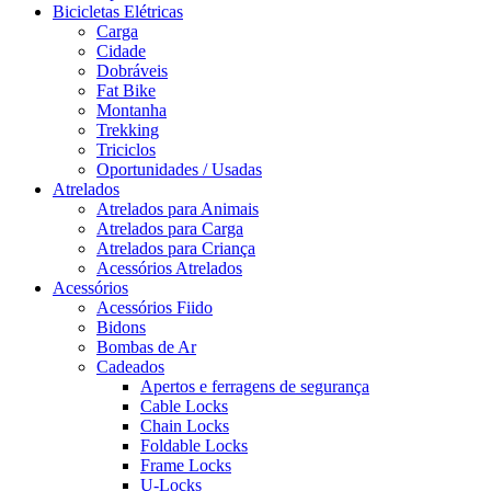
Bicicletas Elétricas
Carga
Cidade
Dobráveis
Fat Bike
Montanha
Trekking
Triciclos
Oportunidades / Usadas
Atrelados
Atrelados para Animais
Atrelados para Carga
Atrelados para Criança
Acessórios Atrelados
Acessórios
Acessórios Fiido
Bidons
Bombas de Ar
Cadeados
Apertos e ferragens de segurança
Cable Locks
Chain Locks
Foldable Locks
Frame Locks
U-Locks