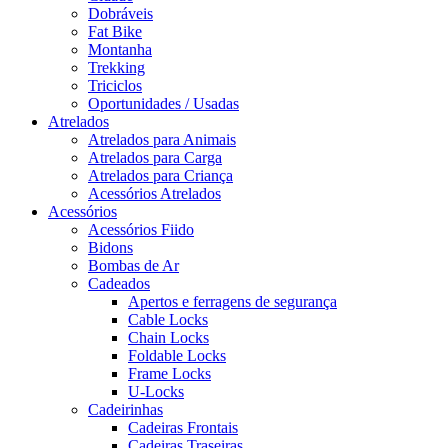
Dobráveis
Fat Bike
Montanha
Trekking
Triciclos
Oportunidades / Usadas
Atrelados
Atrelados para Animais
Atrelados para Carga
Atrelados para Criança
Acessórios Atrelados
Acessórios
Acessórios Fiido
Bidons
Bombas de Ar
Cadeados
Apertos e ferragens de segurança
Cable Locks
Chain Locks
Foldable Locks
Frame Locks
U-Locks
Cadeirinhas
Cadeiras Frontais
Cadeiras Traseiras