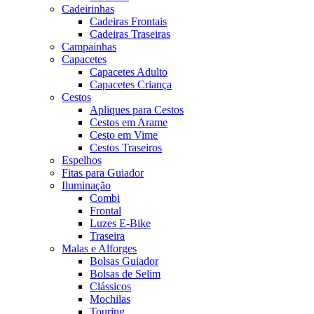
Cadeirinhas
Cadeiras Frontais
Cadeiras Traseiras
Campainhas
Capacetes
Capacetes Adulto
Capacetes Criança
Cestos
Apliques para Cestos
Cestos em Arame
Cesto em Vime
Cestos Traseiros
Espelhos
Fitas para Guiador
Iluminação
Combi
Frontal
Luzes E-Bike
Traseira
Malas e Alforges
Bolsas Guiador
Bolsas de Selim
Clássicos
Mochilas
Touring