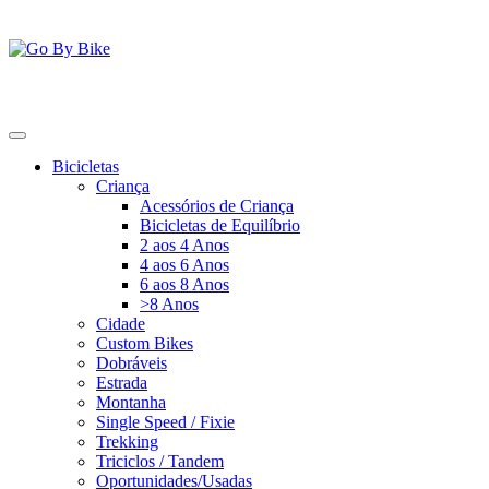
Saltar
para
o
conteúdo
Go By Bike
The Urban Bike Shop
Bicicletas
Criança
Acessórios de Criança
Bicicletas de Equilíbrio
2 aos 4 Anos
4 aos 6 Anos
6 aos 8 Anos
>8 Anos
Cidade
Custom Bikes
Dobráveis
Estrada
Montanha
Single Speed / Fixie
Trekking
Triciclos / Tandem
Oportunidades/Usadas