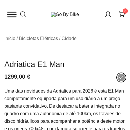
Saltar
para
0
o
The Urban Bike Shop
Go By Bike
conteúdo
Início
/
Bicicletas Elétricas
/
Cidade
Adriatica E1 Man
1299,00
€
Uma das novidades da Adriatica para 2026 è esta E1 Man
completamente equipada para um uso diário a um preço
bastante convidativo. De destacar a bateria integrada no
quadro com uma autonomia de até 100km, os travões de
disco hidráulicos para acompanhar a potência deste motor
e os pneus 700x48c com largura suficiente para os trajetos