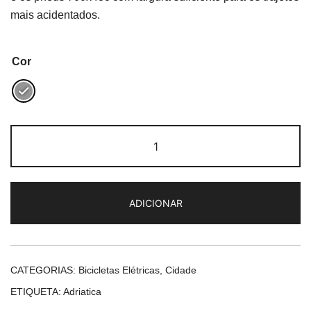
mais acidentados.
Cor
Quantidade
de
Adriatica
E1
ADICIONAR
Man
CATEGORIAS:
Bicicletas Elétricas
,
Cidade
ETIQUETA:
Adriatica