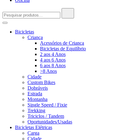
Oficina
Pesquisar
por:
Bicicletas
Criança
Acessórios de Criança
Bicicletas de Equilíbrio
2 aos 4 Anos
4 aos 6 Anos
6 aos 8 Anos
>8 Anos
Cidade
Custom Bikes
Dobráveis
Estrada
Montanha
Single Speed / Fixie
Trekking
Triciclos / Tandem
Oportunidades/Usadas
Bicicletas Elétricas
Carga
Cidade