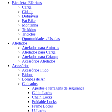
Bicicletas Elétricas
Carga
Cidade
Dobráveis
Fat Bike
Montanha
Trekking
Triciclos
Oportunidades / Usadas
Atrelados
Atrelados para Animais
Atrelados para Carga
Atrelados para Criança
Acessórios Atrelados
Acessórios
Acessórios Fiido
Bidons
Bombas de Ar
Cadeados
Apertos e ferragens de segurança
Cable Locks
Chain Locks
Foldable Locks
Frame Locks
U-Locks