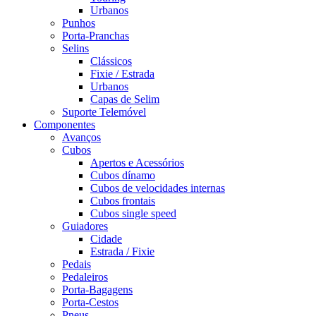
Urbanos
Punhos
Porta-Pranchas
Selins
Clássicos
Fixie / Estrada
Urbanos
Capas de Selim
Suporte Telemóvel
Componentes
Avanços
Cubos
Apertos e Acessórios
Cubos dínamo
Cubos de velocidades internas
Cubos frontais
Cubos single speed
Guiadores
Cidade
Estrada / Fixie
Pedais
Pedaleiros
Porta-Bagagens
Porta-Cestos
Pneus