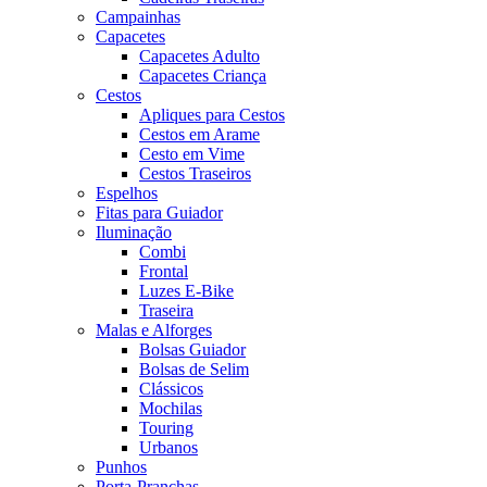
Campainhas
Capacetes
Capacetes Adulto
Capacetes Criança
Cestos
Apliques para Cestos
Cestos em Arame
Cesto em Vime
Cestos Traseiros
Espelhos
Fitas para Guiador
Iluminação
Combi
Frontal
Luzes E-Bike
Traseira
Malas e Alforges
Bolsas Guiador
Bolsas de Selim
Clássicos
Mochilas
Touring
Urbanos
Punhos
Porta-Pranchas