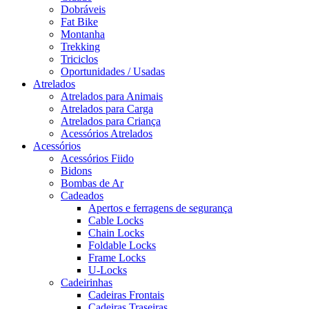
Dobráveis
Fat Bike
Montanha
Trekking
Triciclos
Oportunidades / Usadas
Atrelados
Atrelados para Animais
Atrelados para Carga
Atrelados para Criança
Acessórios Atrelados
Acessórios
Acessórios Fiido
Bidons
Bombas de Ar
Cadeados
Apertos e ferragens de segurança
Cable Locks
Chain Locks
Foldable Locks
Frame Locks
U-Locks
Cadeirinhas
Cadeiras Frontais
Cadeiras Traseiras