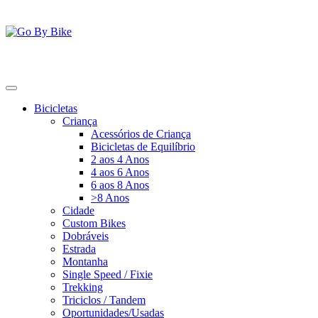
Saltar
para
o
conteúdo
Go By Bike
The Urban Bike Shop
Bicicletas
Criança
Acessórios de Criança
Bicicletas de Equilíbrio
2 aos 4 Anos
4 aos 6 Anos
6 aos 8 Anos
>8 Anos
Cidade
Custom Bikes
Dobráveis
Estrada
Montanha
Single Speed / Fixie
Trekking
Triciclos / Tandem
Oportunidades/Usadas