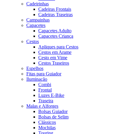
Cadeirinhas
Cadeiras Frontais
Cadeiras Traseiras
Campainhas
Capacetes
Capacetes Adulto
Capacetes Criança
Cestos
Apliques para Cestos
Cestos em Arame
Cesto em Vime
Cestos Traseiros
Espelhos
Fitas para Guiador
Iluminação
Combi
Frontal
Luzes E-Bike
Traseira
Malas e Alforges
Bolsas Guiador
Bolsas de Selim
Clássicos
Mochilas
Touring