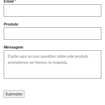
i
Email
*
a
r
s
s
t
t
Produto
Mensagem
Submeter