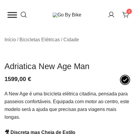
Saltar
para
0
o
The Urban Bike Shop
Go By Bike
conteúdo
Início
/
Bicicletas Elétricas
/
Cidade
Adriatica New Age Man
1599,00
€
A New Age é uma bicicleta elétrica citadina, pensada para
passeios confortáveis. Equipada com motor ao centro, este
modelo será a ajuda que precisas para viagens mais
longas.
🎥 Discreta mas Cheia de Estilo