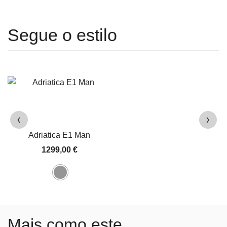
‹
›
Adriatica E1 Man
1299,00
€
Mais como este