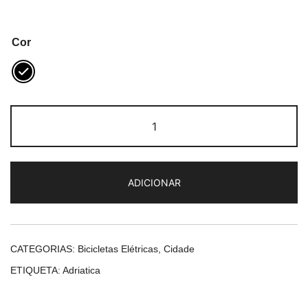
Cor
Quantidade
de
Adriatica
New
ADICIONAR
Age
Man
CATEGORIAS:
Bicicletas Elétricas
,
Cidade
ETIQUETA:
Adriatica