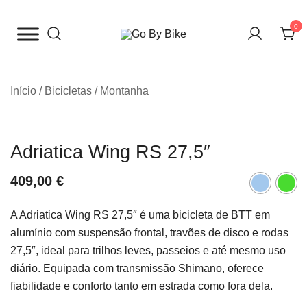
Saltar
para
0
o
The Urban Bike Shop
Go By Bike
conteúdo
Início
/
Bicicletas
/
Montanha
Adriatica Wing RS 27,5″
409,00
€
A Adriatica Wing RS 27,5″ é uma bicicleta de BTT em
alumínio com suspensão frontal, travões de disco e rodas
27,5″, ideal para trilhos leves, passeios e até mesmo uso
diário. Equipada com transmissão Shimano, oferece
fiabilidade e conforto tanto em estrada como fora dela.