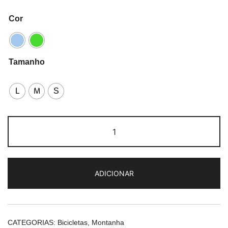
Cor
Tamanho
L
M
S
Quantidade
de
Adriatica
Wing
ADICIONAR
RS
27,5"
CATEGORIAS:
Bicicletas
,
Montanha