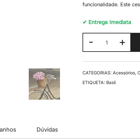
funcionalidade. Este ce
✔ Entrega Imediata
Quantidade
-
+
de
Basil
Darcy
L
CATEGORIAS:
Acessórios
,
C
ETIQUETA:
Basil
manhos
Dúvidas