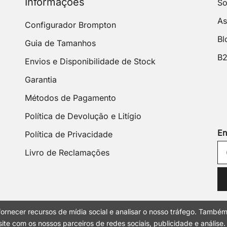
Informações
So
As
Configurador Brompton
Bl
Guia de Tamanhos
B
Envios e Disponibilidade de Stock
Garantia
Métodos de Pagamento
Política de Devolução e Litígio
En
Política de Privacidade
Livro de Reclamações
ornecer recursos de mídia social e analisar o nosso tráfego. També
ite com os nossos parceiros de redes sociais, publicidade e análise.