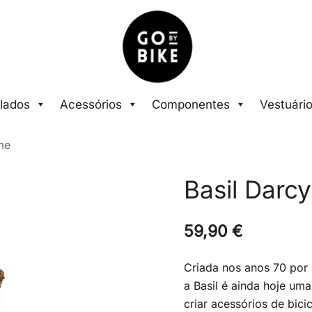
The Urban Bike Shop
Go By Bike
lados
Acessórios
Componentes
Vestuári
me
Basil Darcy
59,90
€
Criada nos anos 70 por 
a Basil é ainda hoje um
criar acessórios de bic