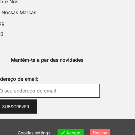
bre Nós
 Nossas Marcas
og
2B
Mantém-te a par das novidades
dereço de email:
m
Accept
Cookies settings
Decline