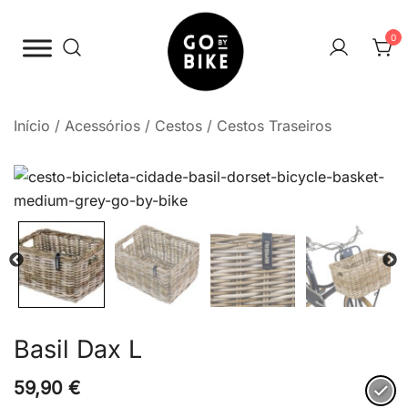
Saltar
para
0
o
conteúdo
The Urban Bike Shop
Go By Bike
Início
/
Acessórios
/
Cestos
/
Cestos Traseiros
Basil Dax L
59,90
€