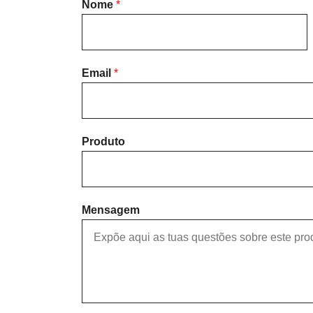
Nome
*
F
i
Email
*
r
s
t
Produto
Mensagem