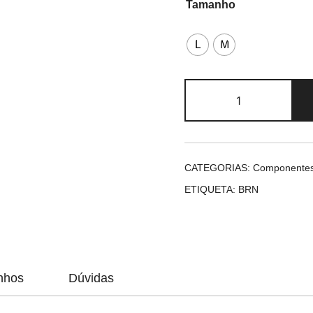
Tamanho
L
M
Quantidade
de
BRN
Kit
Montebello
CATEGORIAS:
Componente
ETIQUETA:
BRN
nhos
Dúvidas