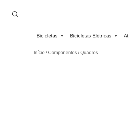
Saltar
para
o
conteúdo
Bicicletas
Bicicletas Elétricas
At
Início
/
Componentes
/
Quadros