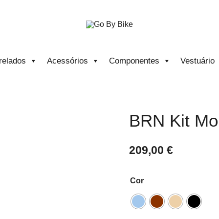
The Urban Bike Shop
Go By Bike
relados
Acessórios
Componentes
Vestuário
BRN Kit Mo
209,00
€
Cor