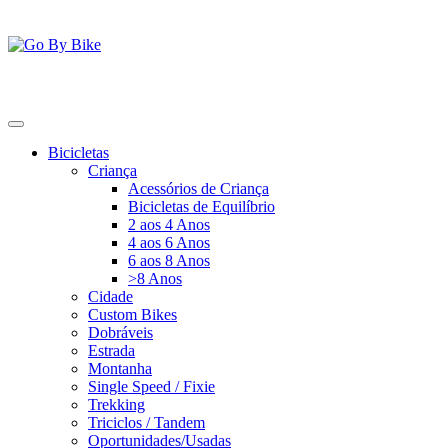
Saltar
para
o
conteúdo
Go By Bike
The Urban Bike Shop
Bicicletas
Criança
Acessórios de Criança
Bicicletas de Equilíbrio
2 aos 4 Anos
4 aos 6 Anos
6 aos 8 Anos
>8 Anos
Cidade
Custom Bikes
Dobráveis
Estrada
Montanha
Single Speed / Fixie
Trekking
Triciclos / Tandem
Oportunidades/Usadas