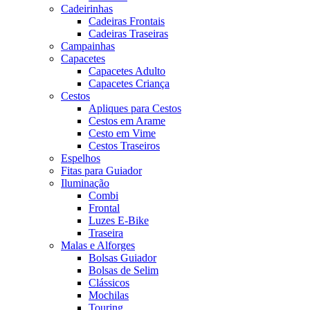
Cadeirinhas
Cadeiras Frontais
Cadeiras Traseiras
Campainhas
Capacetes
Capacetes Adulto
Capacetes Criança
Cestos
Apliques para Cestos
Cestos em Arame
Cesto em Vime
Cestos Traseiros
Espelhos
Fitas para Guiador
Iluminação
Combi
Frontal
Luzes E-Bike
Traseira
Malas e Alforges
Bolsas Guiador
Bolsas de Selim
Clássicos
Mochilas
Touring