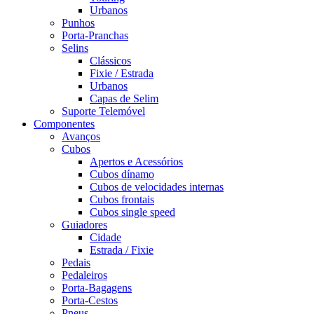
Urbanos
Punhos
Porta-Pranchas
Selins
Clássicos
Fixie / Estrada
Urbanos
Capas de Selim
Suporte Telemóvel
Componentes
Avanços
Cubos
Apertos e Acessórios
Cubos dínamo
Cubos de velocidades internas
Cubos frontais
Cubos single speed
Guiadores
Cidade
Estrada / Fixie
Pedais
Pedaleiros
Porta-Bagagens
Porta-Cestos
Pneus