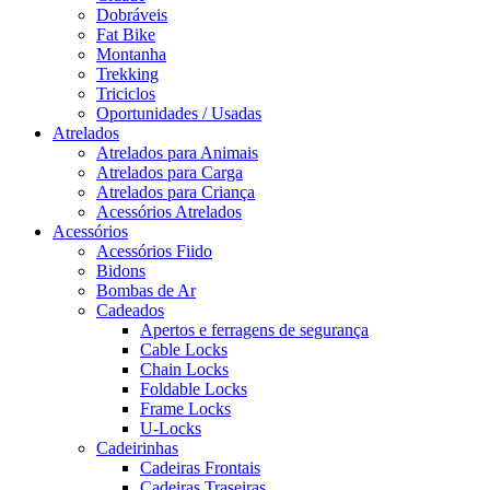
Dobráveis
Fat Bike
Montanha
Trekking
Triciclos
Oportunidades / Usadas
Atrelados
Atrelados para Animais
Atrelados para Carga
Atrelados para Criança
Acessórios Atrelados
Acessórios
Acessórios Fiido
Bidons
Bombas de Ar
Cadeados
Apertos e ferragens de segurança
Cable Locks
Chain Locks
Foldable Locks
Frame Locks
U-Locks
Cadeirinhas
Cadeiras Frontais
Cadeiras Traseiras