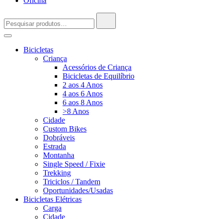
Oficina
Pesquisar
por:
Bicicletas
Criança
Acessórios de Criança
Bicicletas de Equilíbrio
2 aos 4 Anos
4 aos 6 Anos
6 aos 8 Anos
>8 Anos
Cidade
Custom Bikes
Dobráveis
Estrada
Montanha
Single Speed / Fixie
Trekking
Triciclos / Tandem
Oportunidades/Usadas
Bicicletas Elétricas
Carga
Cidade