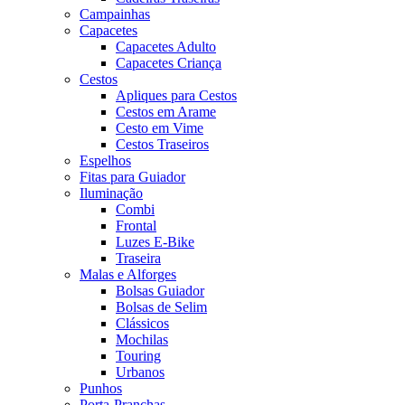
Campainhas
Capacetes
Capacetes Adulto
Capacetes Criança
Cestos
Apliques para Cestos
Cestos em Arame
Cesto em Vime
Cestos Traseiros
Espelhos
Fitas para Guiador
Iluminação
Combi
Frontal
Luzes E-Bike
Traseira
Malas e Alforges
Bolsas Guiador
Bolsas de Selim
Clássicos
Mochilas
Touring
Urbanos
Punhos
Porta-Pranchas