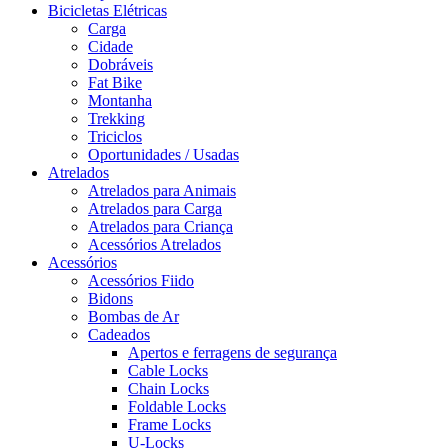
Bicicletas Elétricas
Carga
Cidade
Dobráveis
Fat Bike
Montanha
Trekking
Triciclos
Oportunidades / Usadas
Atrelados
Atrelados para Animais
Atrelados para Carga
Atrelados para Criança
Acessórios Atrelados
Acessórios
Acessórios Fiido
Bidons
Bombas de Ar
Cadeados
Apertos e ferragens de segurança
Cable Locks
Chain Locks
Foldable Locks
Frame Locks
U-Locks