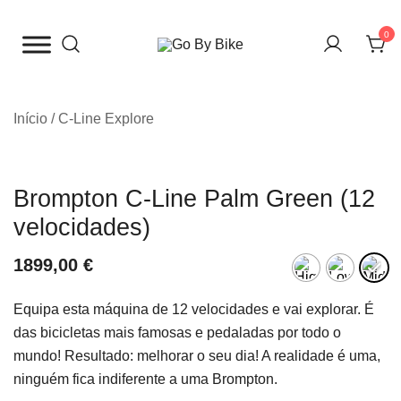
Saltar
para
0
o
The Urban Bike Shop
Go By Bike
conteúdo
Início
/
C-Line Explore
Brompton C-Line Palm Green (12
velocidades)
1899,00
€
Equipa esta máquina de 12 velocidades e vai explorar. É
das bicicletas mais famosas e pedaladas por todo o
mundo! Resultado: melhorar o seu dia! A realidade é uma,
ninguém fica indiferente a uma Brompton.