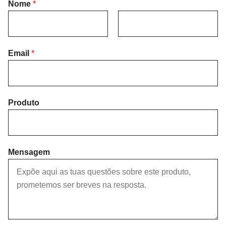
Nome
*
F
L
i
Email
*
a
r
s
s
t
t
Produto
Mensagem