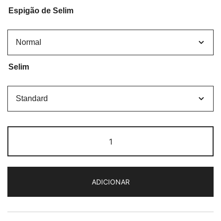
Espigão de Selim
Selim
Quantidade
de
Brompton
C-
ADICIONAR
Line
Palm
Green