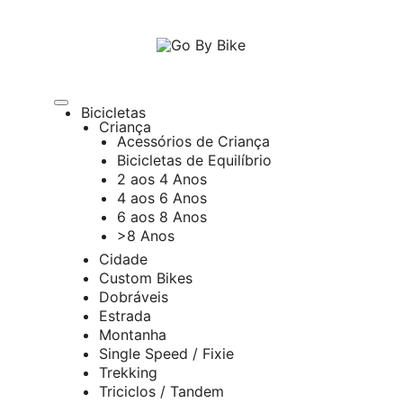
The Urban Bike Shop
Go By Bike
Bicicletas
Criança
Acessórios de Criança
Bicicletas de Equilíbrio
2 aos 4 Anos
4 aos 6 Anos
6 aos 8 Anos
>8 Anos
Cidade
Custom Bikes
Dobráveis
Estrada
Montanha
Single Speed / Fixie
Trekking
Triciclos / Tandem