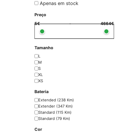
Apenas em stock
Preço
5€
-
4664€
Tamanho
L
M
S
XL
XS
Bateria
Extended (238 Km)
Extender (347 Km)
Standard (115 Km)
Standard (79 Km)
Cor