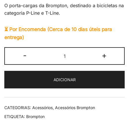
O porta-cargas da Brompton, destinado a bicicletas na
categoria P-Line e T-Line.
⏳ Por Encomenda (Cerca de 10 dias úteis para
entrega)
Quantidade
-
+
de
Brompton
Advance
ADICIONAR
Roller
Frame
Kit
CATEGORIAS:
Acessórios
,
Acessórios Brompton
ETIQUETA:
Brompton