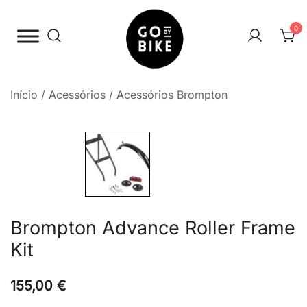
Saltar
para
0
o
conteúdo
The Urban Bike Shop
Go By Bike
Início
/
Acessórios
/
Acessórios Brompton
Brompton Advance Roller Frame
Kit
155,00
€