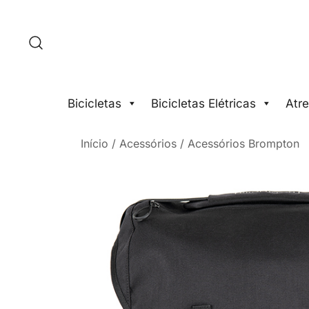
Saltar
para
o
conteúdo
Bicicletas
Bicicletas Elétricas
Atre
Início
/
Acessórios
/
Acessórios Brompton