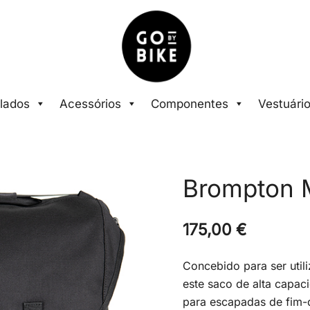
The Urban Bike Shop
Go By Bike
lados
Acessórios
Componentes
Vestuári
Brompton 
175,00
€
Concebido para ser uti
este saco de alta capac
para escapadas de fim