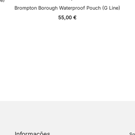
ne)
Brompton Borough Waterproof Pouch (G Line)
55,00
€
Informações
So