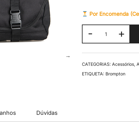
Por Encomenda (Cerc
Quantidade
-
+
de
Brompton
Metro
L
CATEGORIAS:
Acessórios
,
A
ETIQUETA:
Brompton
manhos
Dúvidas