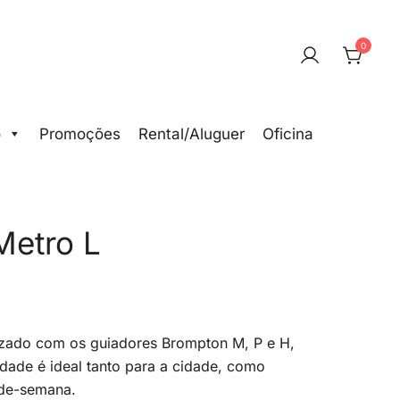
0
o
Promoções
Rental/Aluguer
Oficina
Metro L
lizado com os guiadores Brompton M, P e H,
idade é ideal tanto para a cidade, como
-de-semana.