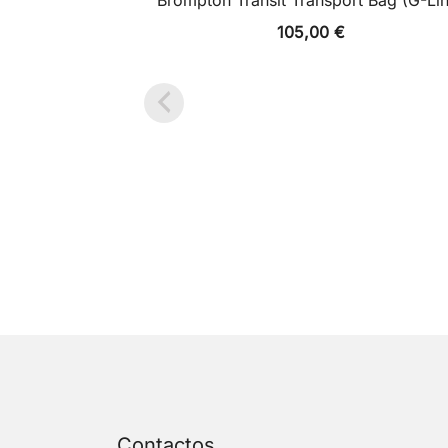
Brompton Transit Transport Bag (G-Li
105,00
€
Contactos