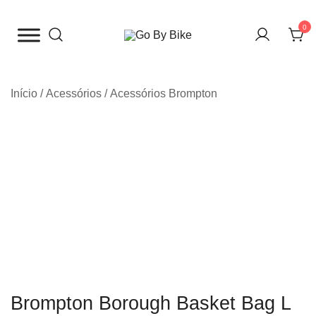
Saltar
para
0
o
The Urban Bike Shop
Go By Bike
conteúdo
Início
/
Acessórios
/
Acessórios Brompton
Brompton Borough Basket Bag L