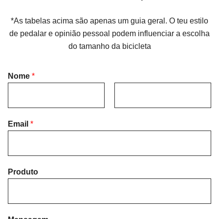
*As tabelas acima são apenas um guia geral. O teu estilo
de pedalar e opinião pessoal podem influenciar a escolha
do tamanho da bicicleta
Nome
*
F
L
i
Email
*
a
r
s
s
t
t
Produto