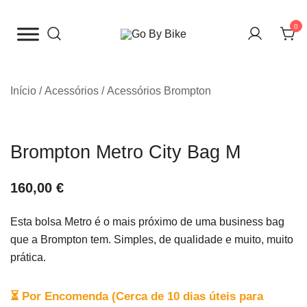
Saltar
para
0
o
The Urban Bike Shop
Go By Bike
conteúdo
Início
/
Acessórios
/
Acessórios Brompton
Brompton Metro City Bag M
160,00
€
Esta bolsa Metro é o mais próximo de uma business bag
que a Brompton tem. Simples, de qualidade e muito, muito
prática.
⏳ Por Encomenda (Cerca de 10 dias úteis para