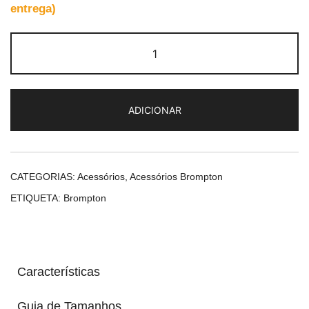
entrega)
Quantidade
de
Brompton
Metro
ADICIONAR
City
Bag
M
CATEGORIAS:
Acessórios
,
Acessórios Brompton
ETIQUETA:
Brompton
Características
Guia de Tamanhos