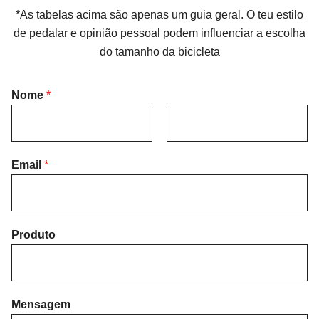
*As tabelas acima são apenas um guia geral. O teu estilo
de pedalar e opinião pessoal podem influenciar a escolha
do tamanho da bicicleta
Nome
*
F
L
i
Email
*
a
r
s
s
t
t
Produto
Mensagem