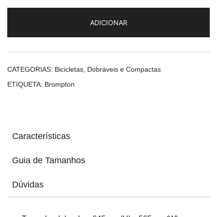
C-
ADICIONAR
Line
(4
velocidades)
CATEGORIAS:
Bicicletas
,
Dobráveis e Compactas
ETIQUETA:
Brompton
Características
Guia de Tamanhos
Dúvidas