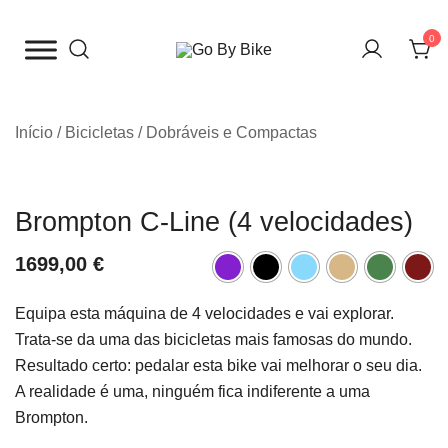
Saltar
para
0
o
The Urban Bike Shop
Go By Bike
conteúdo
Início
/
Bicicletas
/
Dobráveis e Compactas
Brompton C-Line (4 velocidades)
1699,00
€
Equipa esta máquina de 4 velocidades e vai explorar.
Trata-se da uma das bicicletas mais famosas do mundo.
Resultado certo: pedalar esta bike vai melhorar o seu dia.
A realidade é uma, ninguém fica indiferente a uma
Brompton.