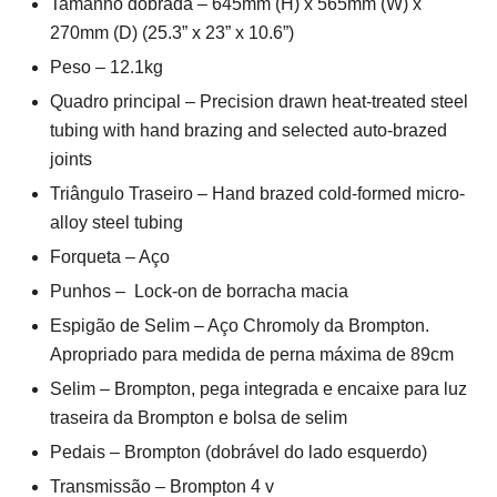
Tamanho dobrada – 645mm (H) x 565mm (W) x
270mm (D) (25.3” x 23” x 10.6”)
Peso – 12.1kg
Quadro principal – Precision drawn heat-treated steel
tubing with hand brazing and selected auto-brazed
joints
Triângulo Traseiro – Hand brazed cold-formed micro-
alloy steel tubing
Forqueta – Aço
Punhos – Lock-on de borracha macia
Espigão de Selim – Aço Chromoly da Brompton.
Apropriado para medida de perna máxima de 89cm
Selim – Brompton, pega integrada e encaixe para luz
traseira da Brompton e bolsa de selim
Pedais – Brompton (dobrável do lado esquerdo)
Transmissão – Brompton 4 v