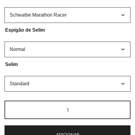
Espigão de Selim
Selim
Quantidade
de
Brompton
C-
ADICIONAR