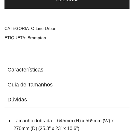
Line
Dune
Sand
(4
CATEGORIA:
C-Line Urban
velocidades)
ETIQUETA:
Brompton
Características
Guia de Tamanhos
Dúvidas
Tamanho dobrada – 645mm (H) x 565mm (W) x
270mm (D) (25.3” x 23” x 10.6”)