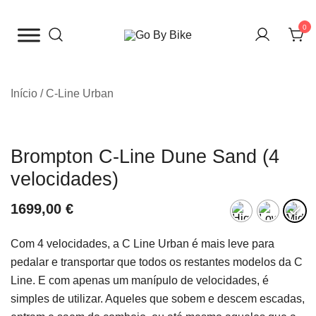
Saltar
para
0
o
The Urban Bike Shop
Go By Bike
conteúdo
Início
/
C-Line Urban
Brompton C-Line Dune Sand (4
velocidades)
1699,00
€
Com 4 velocidades, a C Line Urban é mais leve para
pedalar e transportar que todos os restantes modelos da C
Line. E com apenas um manípulo de velocidades, é
simples de utilizar. Aqueles que sobem e descem escadas,