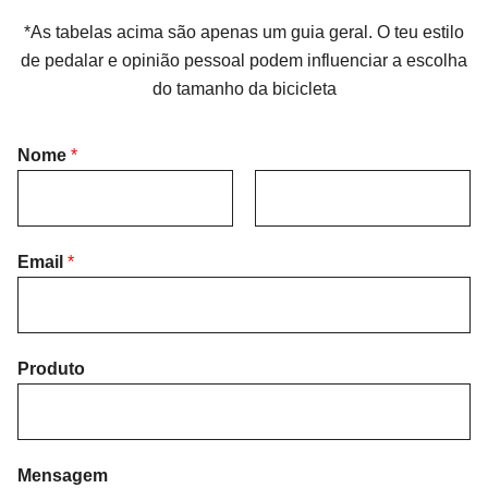
*As tabelas acima são apenas um guia geral. O teu estilo
de pedalar e opinião pessoal podem influenciar a escolha
do tamanho da bicicleta
Nome
*
F
L
i
Email
*
a
r
s
s
t
t
Produto
Mensagem