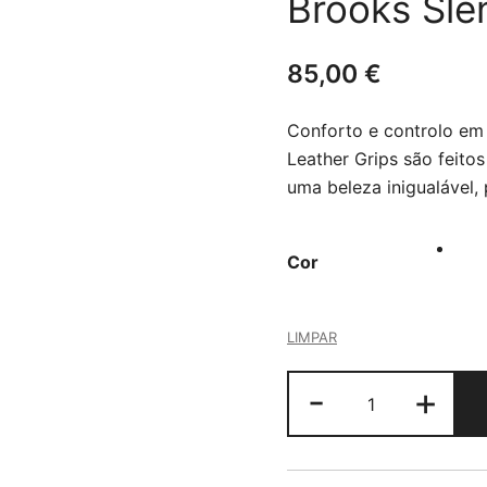
Brooks Sle
85,00
€
Conforto e controlo em
Leather Grips são feito
uma beleza inigualável, 
Cor
LIMPAR
Quantidade
-
+
de
Brooks
Slender