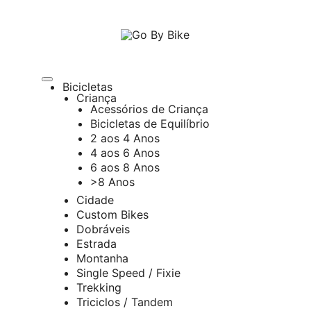
The Urban Bike Shop
Go By Bike
Bicicletas
Criança
Acessórios de Criança
Bicicletas de Equilíbrio
2 aos 4 Anos
4 aos 6 Anos
6 aos 8 Anos
>8 Anos
Cidade
Custom Bikes
Dobráveis
Estrada
Montanha
Single Speed / Fixie
Trekking
Triciclos / Tandem