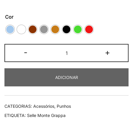
Cor
Quantidade
-
+
de
Selle
Monte
ADICIONAR
Grappa
British
CATEGORIAS:
Acessórios
,
Punhos
ETIQUETA:
Selle Monte Grappa