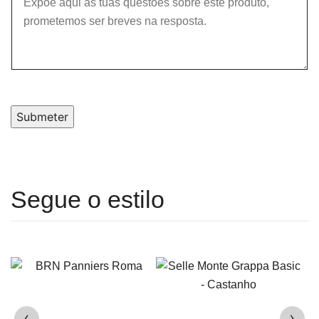
Submeter
‹
›