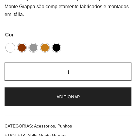
Monte Grappa são completamente fabricados e montados
em Itália.
Cor
Quantidade
de
Selle
Monte
ADICIONAR
Grappa
014
CATEGORIAS:
Acessórios
,
Punhos
ETIQUETA:
Selle Monte Grappa