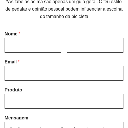
*As tabelas acima são apenas um guia geral. O teu estilo
de pedalar e opinião pessoal podem influenciar a escolha
do tamanho da bicicleta
Nome
*
F
L
i
Email
*
a
r
s
s
t
t
Produto
Mensagem