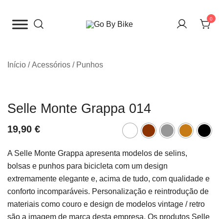
Saltar
para
0
o
The Urban Bike Shop
Go By Bike
conteúdo
Início
/
Acessórios
/
Punhos
Selle Monte Grappa 014
19,90
€
A Selle Monte Grappa apresenta modelos de selins,
bolsas e punhos para bicicleta com um design
extremamente elegante e, acima de tudo, com qualidade e
conforto incomparáveis. Personalização e
reintrodução de
materiais como couro e design de modelos vintage / retro
são a imagem de marca desta empresa. Os produtos Selle