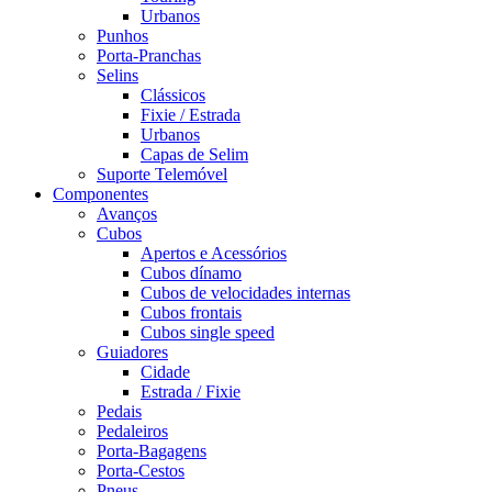
Urbanos
Punhos
Porta-Pranchas
Selins
Clássicos
Fixie / Estrada
Urbanos
Capas de Selim
Suporte Telemóvel
Componentes
Avanços
Cubos
Apertos e Acessórios
Cubos dínamo
Cubos de velocidades internas
Cubos frontais
Cubos single speed
Guiadores
Cidade
Estrada / Fixie
Pedais
Pedaleiros
Porta-Bagagens
Porta-Cestos
Pneus