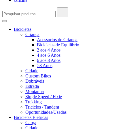
Oficina
Pesquisar
por:
Bicicletas
Criança
Acessórios de Criança
Bicicletas de Equilíbrio
2 aos 4 Anos
4 aos 6 Anos
6 aos 8 Anos
>8 Anos
Cidade
Custom Bikes
Dobráveis
Estrada
Montanha
Single Speed / Fixie
Trekking
Triciclos / Tandem
Oportunidades/Usadas
Bicicletas Elétricas
Carga
Cidade