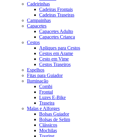
Cadeirinhas
Cadeiras Frontais
Cadeiras Traseiras
Campainhas
Capacetes
Capacetes Adulto
Capacetes Criança
Cestos
Apliques para Cestos
Cestos em Arame
Cesto em Vime
Cestos Traseiros
Espelhos
Fitas para Guiador
Iluminação
Combi
Frontal
Luzes E-Bike
Traseira
Malas e Alforges
Bolsas Guiador
Bolsas de Selim
Clássicos
Mochilas
Touring