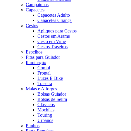
Campainhas
Capacetes
Capacetes Adulto
Capacetes Criança
Cestos
Apliques para Cestos
Cestos em Arame
Cesto em Vime
Cestos Traseiros
Espelhos
Fitas para Guiador
Iluminação
Combi
Frontal
Luzes E-Bike
Traseira
Malas e Alforges
Bolsas Guiador
Bolsas de Selim
Clássicos
Mochilas
Touring
Urbanos
Punhos
Porta-Pranchas