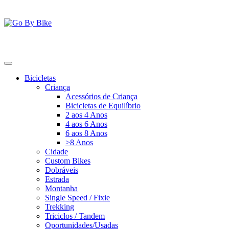
Saltar
para
o
conteúdo
Go By Bike
The Urban Bike Shop
Bicicletas
Criança
Acessórios de Criança
Bicicletas de Equilíbrio
2 aos 4 Anos
4 aos 6 Anos
6 aos 8 Anos
>8 Anos
Cidade
Custom Bikes
Dobráveis
Estrada
Montanha
Single Speed / Fixie
Trekking
Triciclos / Tandem
Oportunidades/Usadas