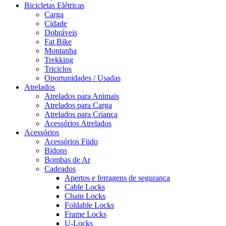
Bicicletas Elétricas
Carga
Cidade
Dobráveis
Fat Bike
Montanha
Trekking
Triciclos
Oportunidades / Usadas
Atrelados
Atrelados para Animais
Atrelados para Carga
Atrelados para Criança
Acessórios Atrelados
Acessórios
Acessórios Fiido
Bidons
Bombas de Ar
Cadeados
Apertos e ferragens de segurança
Cable Locks
Chain Locks
Foldable Locks
Frame Locks
U-Locks