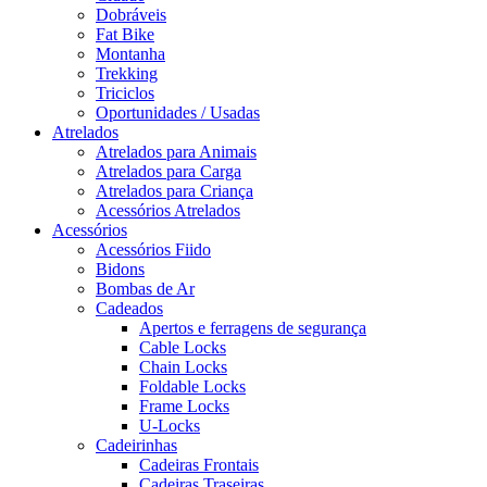
Dobráveis
Fat Bike
Montanha
Trekking
Triciclos
Oportunidades / Usadas
Atrelados
Atrelados para Animais
Atrelados para Carga
Atrelados para Criança
Acessórios Atrelados
Acessórios
Acessórios Fiido
Bidons
Bombas de Ar
Cadeados
Apertos e ferragens de segurança
Cable Locks
Chain Locks
Foldable Locks
Frame Locks
U-Locks
Cadeirinhas
Cadeiras Frontais
Cadeiras Traseiras