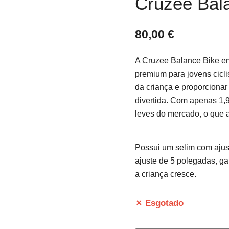
Cruzee Bal
80,00
€
A Cruzee Balance Bike e
premium para jovens cicl
da criança e proporcionar
divertida. Com apenas 1,9
leves do mercado, o que a
Possui um selim com ajus
ajuste de 5 polegadas, g
a criança cresce.
✗ Esgotado