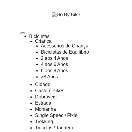
The Urban Bike Shop
Go By Bike
Bicicletas
Criança
Acessórios de Criança
Bicicletas de Equilíbrio
2 aos 4 Anos
4 aos 6 Anos
6 aos 8 Anos
>8 Anos
Cidade
Custom Bikes
Dobráveis
Estrada
Montanha
Single Speed / Fixie
Trekking
Triciclos / Tandem