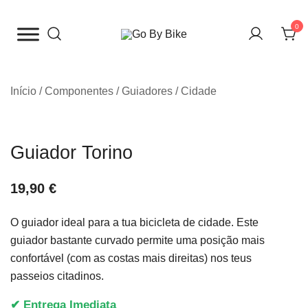
Saltar
para
0
o
The Urban Bike Shop
Go By Bike
conteúdo
Início
/
Componentes
/
Guiadores
/
Cidade
Guiador Torino
19,90
€
O guiador ideal para a tua bicicleta de cidade. Este
guiador bastante curvado permite uma posição mais
confortável (com as costas mais direitas) nos teus
passeios citadinos.
✔ Entrega Imediata