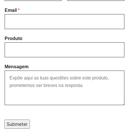
F
L
i
Email
*
a
r
s
s
t
t
Produto
Mensagem
Submeter