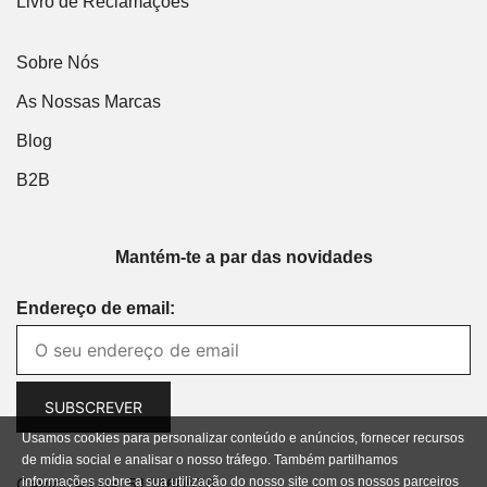
Livro de Reclamações
Sobre Nós
As Nossas Marcas
Blog
B2B
Mantém-te a par das novidades
Endereço de email:
Usamos cookies para personalizar conteúdo e anúncios, fornecer recursos
de mídia social e analisar o nosso tráfego. Também partilhamos
informações sobre a sua utilização do nosso site com os nossos parceiros
Cavibike Lda. 513460578