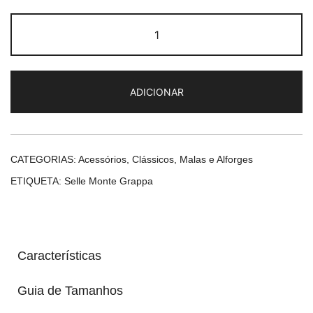
Quantidade
de
Selle
Monte
ADICIONAR
Grappa
Cruiser
CATEGORIAS:
Acessórios
,
Clássicos
,
Malas e Alforges
ETIQUETA:
Selle Monte Grappa
Características
Guia de Tamanhos