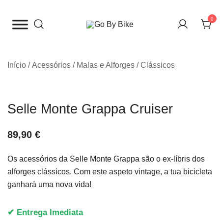
Saltar
para
0
o
The Urban Bike Shop
Go By Bike
conteúdo
Início
/
Acessórios
/
Malas e Alforges
/
Clássicos
Selle Monte Grappa Cruiser
89,90
€
Os acessórios da Selle Monte Grappa são o ex-líbris dos
alforges clássicos. Com este aspeto vintage, a tua bicicleta
ganhará uma nova vida!
✔ Entrega Imediata