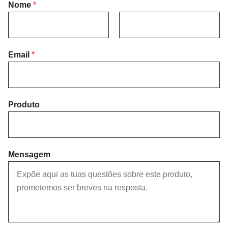
Nome
*
F
L
i
Email
*
a
r
s
s
t
t
Produto
Mensagem