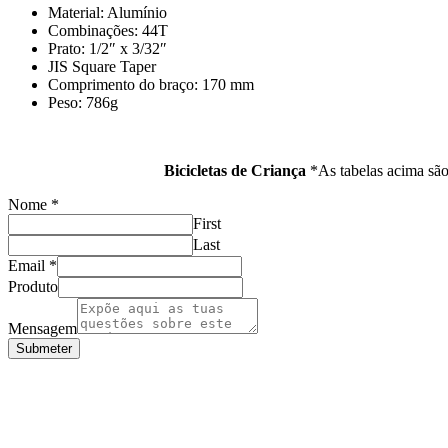
Material: Alumínio
Combinações: 44T
Prato: 1/2″ x 3/32″
JIS Square Taper
Comprimento do braço: 170 mm
Peso: 786g
Bicicletas de Criança
*As tabelas acima são 
Nome
*
First
Last
Email
*
Produto
Mensagem
Submeter