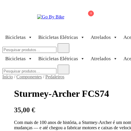
Saltar
para
0
o
conteúdo
Go By Bike
The Urban Bike Shop
Bicicletas
Bicicletas Elétricas
Atrelados
Ace
Pesquisar
por:
Bicicletas
Bicicletas Elétricas
Atrelados
Ace
Pesquisar
por:
Início
/
Componentes
/
Pedaleiros
Sturmey-Archer FCS74
35,00
€
Com mais de 100 anos de história, a Sturmey-Archer é um nom
mudanças — e até chegou a fabricar motores e caixas de veloci