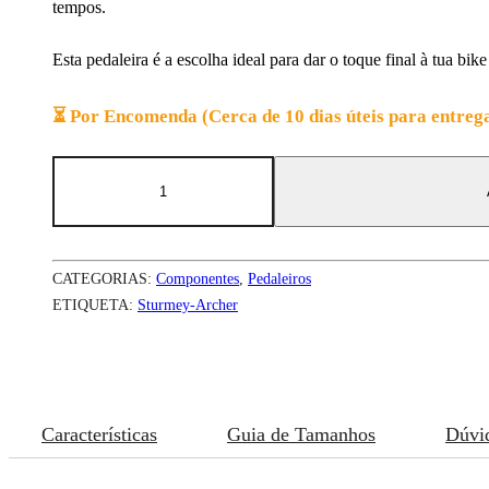
tempos.
Esta pedaleira é a escolha ideal para dar o toque final à tua bik
⏳ Por Encomenda (Cerca de 10 dias úteis para entreg
Quantidade
de
Sturmey-
Archer
FCS74
CATEGORIAS:
Componentes
,
Pedaleiros
ETIQUETA:
Sturmey-Archer
Características
Guia de Tamanhos
Dúvi