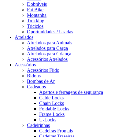
Dobráveis
Fat Bike
Montanha
Trekking
Triciclos
Oportunidades / Usadas
Atrelados
Atrelados para Animais
Atrelados para Carga
Atrelados para Criança
Acessórios Atrelados
Acessórios
Acessórios Fiido
Bidons
Bombas de Ar
Cadeados
Apertos e ferragens de segurança
Cable Locks
Chain Locks
Foldable Locks
Frame Locks
U-Locks
Cadeirinhas
Cadeiras Frontais
Cadeiras Traseiras