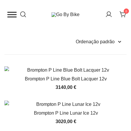
Saltar
para
0
o
The Urban Bike Shop
Go By Bike
conteúdo
Brompton P Line Blue Bolt Lacquer 12v
3140,00
€
Brompton P Line Lunar Ice 12v
3020,00
€