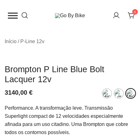
Saltar
para
0
o
The Urban Bike Shop
Go By Bike
conteúdo
Início
/
P-Line 12v
Brompton P Line Blue Bolt
Lacquer 12v
3140,00
€
Performance. A transformação leve. Transmissão
Superlight compact de 12 velocidades especialmente
afinada para um uso citadino. Uma Brompton que cobre
todos os contornos possíveis.