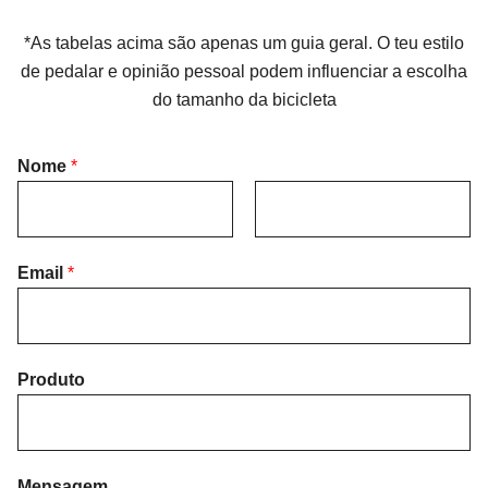
*As tabelas acima são apenas um guia geral. O teu estilo
de pedalar e opinião pessoal podem influenciar a escolha
do tamanho da bicicleta
Nome
*
F
L
i
Email
*
a
r
s
s
t
t
Produto
Mensagem