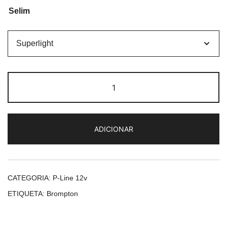
Selim
Quantidade
de
Brompton
P
ADICIONAR
Line
Blue
Bolt
Lacquer
CATEGORIA:
P-Line 12v
12v
ETIQUETA:
Brompton