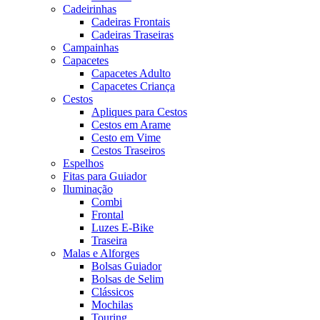
Cadeirinhas
Cadeiras Frontais
Cadeiras Traseiras
Campainhas
Capacetes
Capacetes Adulto
Capacetes Criança
Cestos
Apliques para Cestos
Cestos em Arame
Cesto em Vime
Cestos Traseiros
Espelhos
Fitas para Guiador
Iluminação
Combi
Frontal
Luzes E-Bike
Traseira
Malas e Alforges
Bolsas Guiador
Bolsas de Selim
Clássicos
Mochilas
Touring