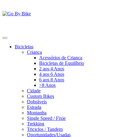
Saltar
para
o
conteúdo
Go By Bike
The Urban Bike Shop
Bicicletas
Criança
Acessórios de Criança
Bicicletas de Equilíbrio
2 aos 4 Anos
4 aos 6 Anos
6 aos 8 Anos
>8 Anos
Cidade
Custom Bikes
Dobráveis
Estrada
Montanha
Single Speed / Fixie
Trekking
Triciclos / Tandem
Oportunidades/Usadas