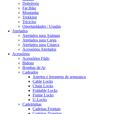
Dobráveis
Fat Bike
Montanha
Trekking
Triciclos
Oportunidades / Usadas
Atrelados
Atrelados para Animais
Atrelados para Carga
Atrelados para Criança
Acessórios Atrelados
Acessórios
Acessórios Fiido
Bidons
Bombas de Ar
Cadeados
Apertos e ferragens de segurança
Cable Locks
Chain Locks
Foldable Locks
Frame Locks
U-Locks
Cadeirinhas
Cadeiras Frontais
Cadeiras Traseiras