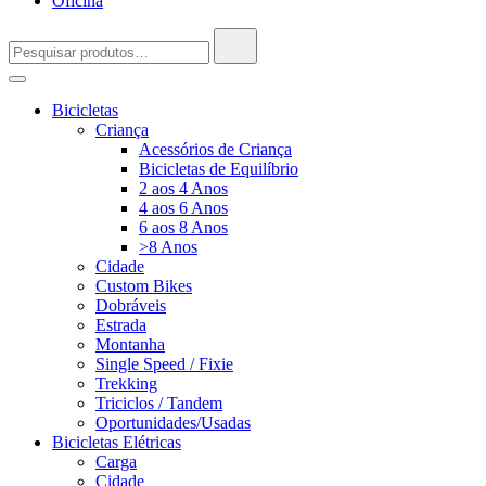
Oficina
Pesquisar
por:
Bicicletas
Criança
Acessórios de Criança
Bicicletas de Equilíbrio
2 aos 4 Anos
4 aos 6 Anos
6 aos 8 Anos
>8 Anos
Cidade
Custom Bikes
Dobráveis
Estrada
Montanha
Single Speed / Fixie
Trekking
Triciclos / Tandem
Oportunidades/Usadas
Bicicletas Elétricas
Carga
Cidade