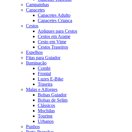
Campainhas
Capacetes
Capacetes Adulto
Capacetes Criança
Cestos
Apliques para Cestos
Cestos em Arame
Cesto em Vime
Cestos Traseiros
Espelhos
Fitas para Guiador
Iluminação
Combi
Frontal
Luzes E-Bike
Traseira
Malas e Alforges
Bolsas Guiador
Bolsas de Selim
Clássicos
Mochilas
Touring
Urbanos
Punhos
Porta-Pranchas