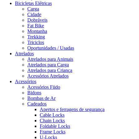
Bicicletas Elétricas
Carga
Cidade
Dobráveis
Fat Bike
Montanha
Trekking
Triciclos
Oportunidades / Usadas
Atrelados
Atrelados para Animais
Atrelados para Carga
Atrelados para Criança
Acessórios Atrelados
Acessórios
Acessórios Fiido
Bidons
Bombas de Ar
Cadeados
Apertos e ferragens de segurança
Cable Locks
Chain Locks
Foldable Locks
Frame Locks
U-Locks