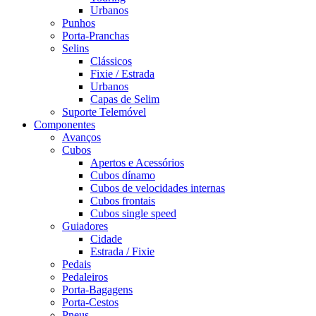
Urbanos
Punhos
Porta-Pranchas
Selins
Clássicos
Fixie / Estrada
Urbanos
Capas de Selim
Suporte Telemóvel
Componentes
Avanços
Cubos
Apertos e Acessórios
Cubos dínamo
Cubos de velocidades internas
Cubos frontais
Cubos single speed
Guiadores
Cidade
Estrada / Fixie
Pedais
Pedaleiros
Porta-Bagagens
Porta-Cestos
Pneus