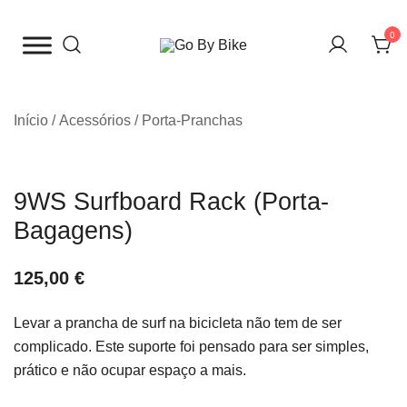
Saltar
para
0
o
The Urban Bike Shop
Go By Bike
conteúdo
Início
/
Acessórios
/
Porta-Pranchas
9WS Surfboard Rack (Porta-
Bagagens)
125,00
€
Levar a prancha de surf na bicicleta não tem de ser
complicado. Este suporte foi pensado para ser simples,
prático e não ocupar espaço a mais.