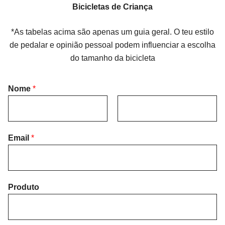
Bicicletas de Criança
*As tabelas acima são apenas um guia geral. O teu estilo
de pedalar e opinião pessoal podem influenciar a escolha
do tamanho da bicicleta
Nome
*
F
L
i
Email
*
a
r
s
s
t
t
Produto