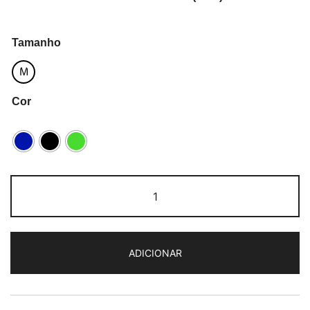
Tamanho
M
Cor
Quantidade
de
Adriatica
Condorino
ADICIONAR