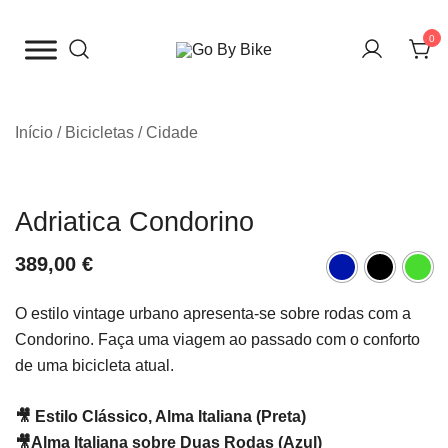
Saltar
para
0
o
The Urban Bike Shop
Go By Bike
conteúdo
Início
/
Bicicletas
/
Cidade
Adriatica Condorino
389,00
€
O estilo vintage urbano apresenta-se sobre rodas com a
Condorino. Faça uma viagem ao passado com o conforto
de uma bicicleta atual.
🎥
Estilo Clássico, Alma Italiana (Preta)
🎥
Alma Italiana sobre Duas Rodas (Azul)