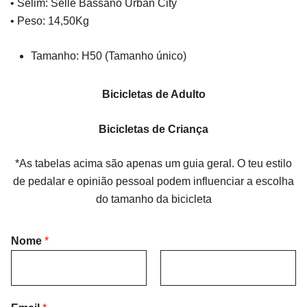
• Selim: Selle Bassano Urban City
• Peso: 14,50Kg
Tamanho: H50 (Tamanho único)
Bicicletas de Adulto
Bicicletas de Criança
*As tabelas acima são apenas um guia geral. O teu estilo
de pedalar e opinião pessoal podem influenciar a escolha
do tamanho da bicicleta
Nome
*
F
L