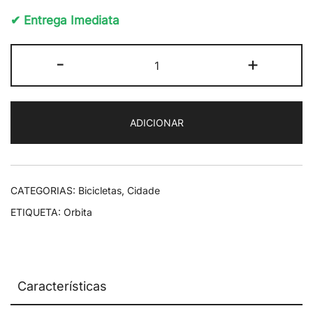
✔ Entrega Imediata
Quantidade
-
+
de
Órbita
Marvão
ADICIONAR
H
CATEGORIAS:
Bicicletas
,
Cidade
ETIQUETA:
Orbita
Características