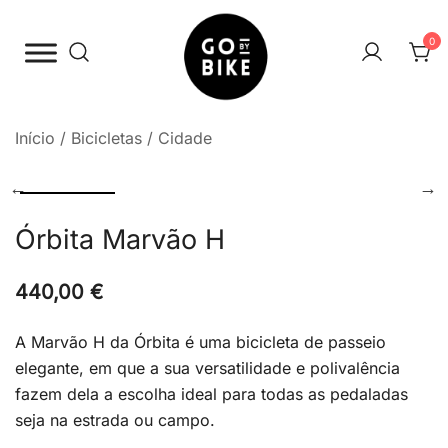
Saltar
para
0
o
conteúdo
The Urban Bike Shop
Go By Bike
Início
/
Bicicletas
/
Cidade
Órbita Marvão H
440,00
€
A Marvão H da Órbita é uma bicicleta de passeio
elegante, em que a sua versatilidade e polivalência
fazem dela a escolha ideal para todas as pedaladas
seja na estrada ou campo.