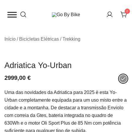
Saltar
para
0
o
The Urban Bike Shop
Go By Bike
conteúdo
Início
/
Bicicletas Elétricas
/
Trekking
Adriatica Yo-Urban
2999,00
€
Uma das novidades da Adriatica para 2025 è esta Yo-
Urban completamente equipada para um uso misto entre a
cidade e a montanha. De destacar a transmissão Enviolo
com correia da Gtes, bateria integrada no quadro de
630Wh e o motor Oli Sport Plus de 85 Nm com potência
suficiente para qualquer tipo de subida.