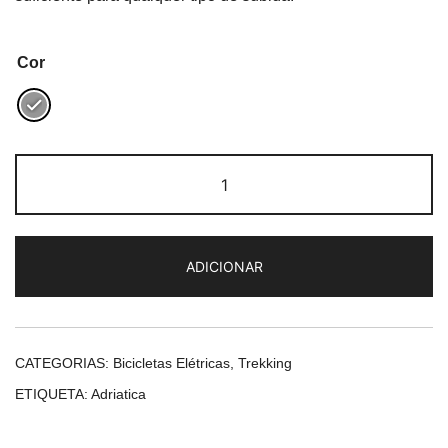
Cor
Quantidade
de
Adriatica
Yo-
ADICIONAR
Urban
CATEGORIAS:
Bicicletas Elétricas
,
Trekking
ETIQUETA:
Adriatica