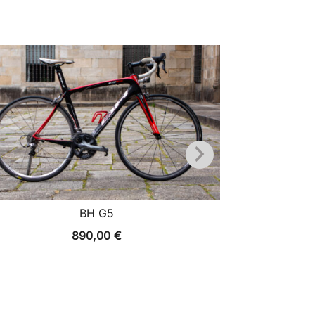
BH G5
Achie
890,00
€
318