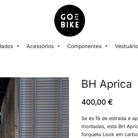
The Urban Bike Shop
Go By Bike
lados
Acessórios
Componentes
Vestuári
BH Aprica
400,00
€
Se és fã de estrada e a
montadas, esta BH Apric
forqueta Look em carbo