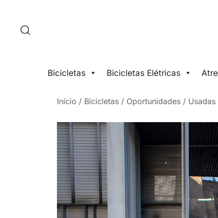
Saltar
para
o
conteúdo
Bicicletas
Bicicletas Elétricas
Atre
Início
/
Bicicletas
/
Oportunidades / Usadas