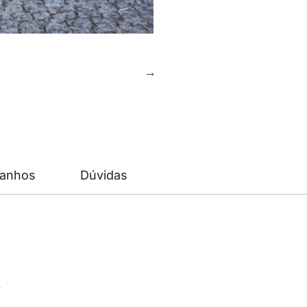
manhos
Dúvidas
v