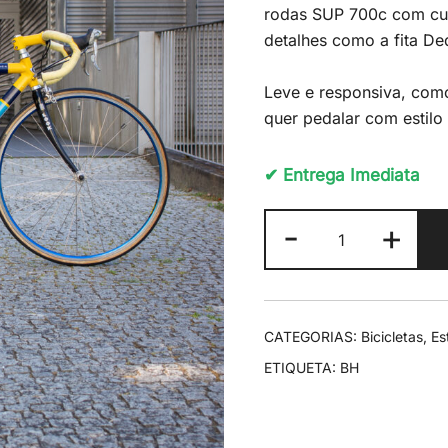
rodas SUP 700c com cu
detalhes como a fita Ded
Leve e responsiva, como
quer pedalar com estilo
✔ Entrega Imediata
Quantidade
-
+
de
BH
Aprica
CATEGORIAS:
Bicicletas
,
Es
ETIQUETA:
BH