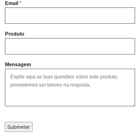
i
Email
*
a
r
s
s
t
t
Produto
Mensagem
Submeter