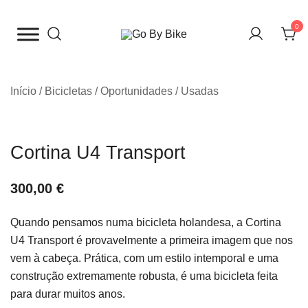
Saltar
para
0
o
The Urban Bike Shop
Go By Bike
conteúdo
Início
/
Bicicletas
/
Oportunidades / Usadas
Cortina U4 Transport
300,00
€
Quando pensamos numa bicicleta holandesa, a Cortina
U4 Transport é provavelmente a primeira imagem que nos
vem à cabeça. Prática, com um estilo intemporal e uma
construção extremamente robusta, é uma bicicleta feita
para durar muitos anos.