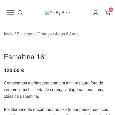
Saltar
para
0
o
The Urban Bike Shop
Go By Bike
conteúdo
Início
/
Bicicletas
/
Criança
/
4 aos 6 Anos
Esmaltina 16″
120,00
€
Começamos a primavera com um mini restauro fora do
comum: uma bicicleta de criança vintage nacional, uma
clássica Esmaltina.
Foi literalmente encontrada no lixo (e por pouco não ficou