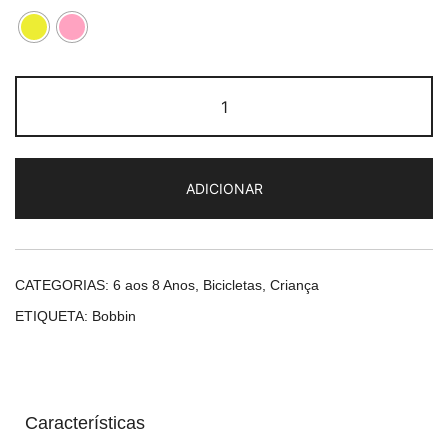
Quantidade
de
Bobbin
Gingersnap
ADICIONAR
20"
CATEGORIAS:
6 aos 8 Anos
,
Bicicletas
,
Criança
ETIQUETA:
Bobbin
Características