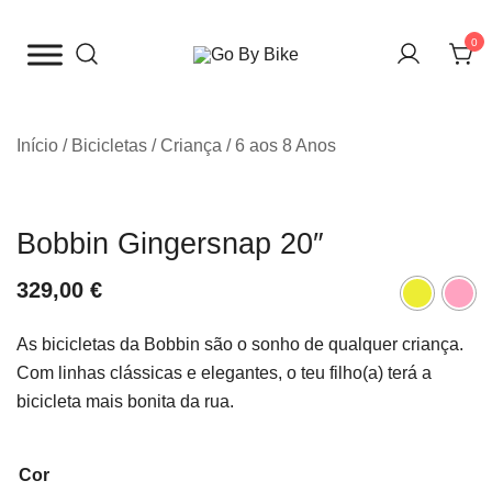
Saltar
para
0
o
The Urban Bike Shop
Go By Bike
conteúdo
Início
/
Bicicletas
/
Criança
/
6 aos 8 Anos
Bobbin Gingersnap 20″
329,00
€
As bicicletas da Bobbin são o sonho de qualquer criança.
Com linhas clássicas e elegantes, o teu filho(a) terá a
bicicleta mais bonita da rua.
Cor