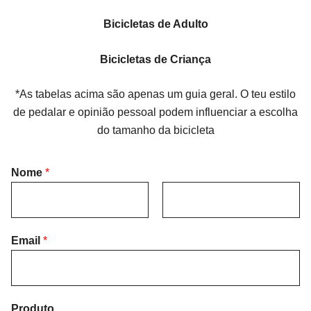
Bicicletas de Adulto
Bicicletas de Criança
*As tabelas acima são apenas um guia geral. O teu estilo
de pedalar e opinião pessoal podem influenciar a escolha
do tamanho da bicicleta
Nome
*
F
L
i
Email
*
a
r
s
s
t
t
Produto