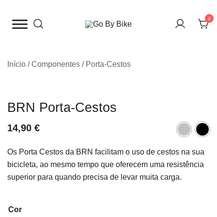
Saltar
para
0
o
The Urban Bike Shop
Go By Bike
conteúdo
Início
/
Componentes
/
Porta-Cestos
BRN Porta-Cestos
14,90
€
Os Porta Cestos da BRN facilitam o uso de cestos na sua
bicicleta, ao mesmo tempo que oferecem uma resistência
superior para quando precisa de levar muita carga.
Cor