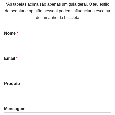
*As tabelas acima são apenas um guia geral. O teu estilo
de pedalar e opinião pessoal podem influenciar a escolha
do tamanho da bicicleta
Nome
*
F
L
i
Email
*
a
r
s
s
t
t
Produto
Mensagem