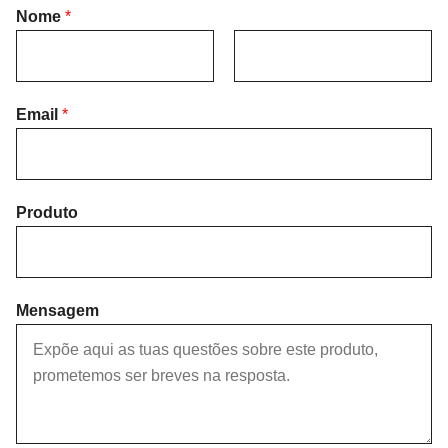
Nome
*
F
L
i
Email
*
a
r
s
s
t
t
Produto
Mensagem