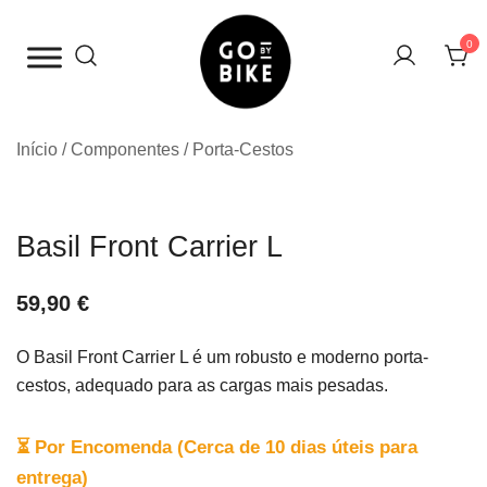
Saltar
para
0
o
conteúdo
The Urban Bike Shop
Go By Bike
Início
/
Componentes
/
Porta-Cestos
Basil Front Carrier L
59,90
€
O Basil Front Carrier L é um robusto e moderno porta-
cestos, adequado para as cargas mais pesadas.
⏳ Por Encomenda (Cerca de 10 dias úteis para
entrega)