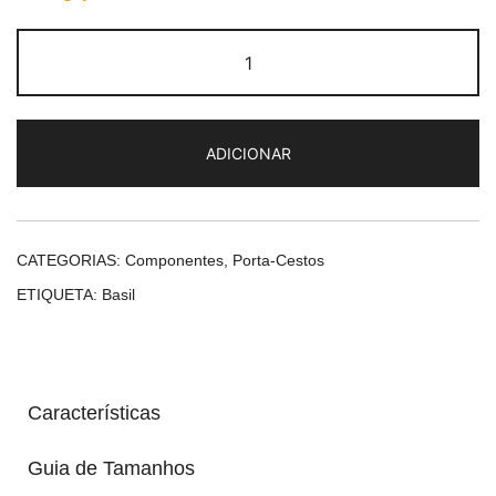
Quantidade
de
Basil
Front
ADICIONAR
Carrier
L
CATEGORIAS:
Componentes
,
Porta-Cestos
ETIQUETA:
Basil
Características
Guia de Tamanhos