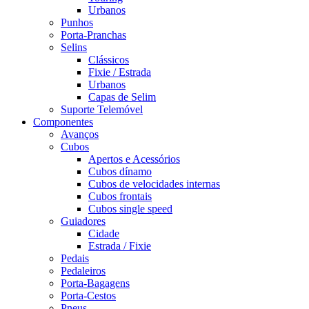
Urbanos
Punhos
Porta-Pranchas
Selins
Clássicos
Fixie / Estrada
Urbanos
Capas de Selim
Suporte Telemóvel
Componentes
Avanços
Cubos
Apertos e Acessórios
Cubos dínamo
Cubos de velocidades internas
Cubos frontais
Cubos single speed
Guiadores
Cidade
Estrada / Fixie
Pedais
Pedaleiros
Porta-Bagagens
Porta-Cestos
Pneus