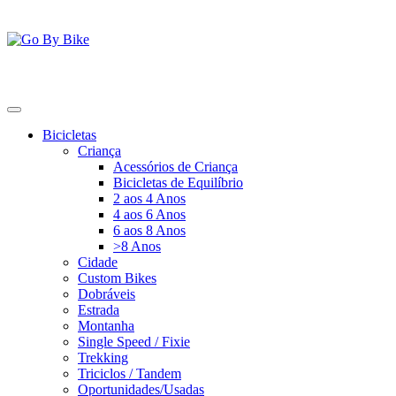
Saltar
para
o
conteúdo
Go By Bike
The Urban Bike Shop
Bicicletas
Criança
Acessórios de Criança
Bicicletas de Equilíbrio
2 aos 4 Anos
4 aos 6 Anos
6 aos 8 Anos
>8 Anos
Cidade
Custom Bikes
Dobráveis
Estrada
Montanha
Single Speed / Fixie
Trekking
Triciclos / Tandem
Oportunidades/Usadas