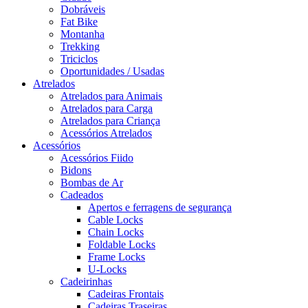
Dobráveis
Fat Bike
Montanha
Trekking
Triciclos
Oportunidades / Usadas
Atrelados
Atrelados para Animais
Atrelados para Carga
Atrelados para Criança
Acessórios Atrelados
Acessórios
Acessórios Fiido
Bidons
Bombas de Ar
Cadeados
Apertos e ferragens de segurança
Cable Locks
Chain Locks
Foldable Locks
Frame Locks
U-Locks
Cadeirinhas
Cadeiras Frontais
Cadeiras Traseiras