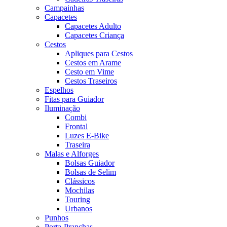
Campainhas
Capacetes
Capacetes Adulto
Capacetes Criança
Cestos
Apliques para Cestos
Cestos em Arame
Cesto em Vime
Cestos Traseiros
Espelhos
Fitas para Guiador
Iluminação
Combi
Frontal
Luzes E-Bike
Traseira
Malas e Alforges
Bolsas Guiador
Bolsas de Selim
Clássicos
Mochilas
Touring
Urbanos
Punhos
Porta-Pranchas