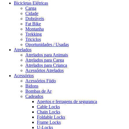
Bicicletas Elétricas
Carga
Cidade
Dobráveis
Fat Bike
Montanha
Trekking
Triciclos
Oportunidades / Usadas
Atrelados
Atrelados para Animais
Atrelados para Carga
Atrelados para Criança
Acessórios Atrelados
Acessórios
Acessórios Fiido
Bidons
Bombas de Ar
Cadeados
Apertos e ferragens de segurança
Cable Locks
Chain Locks
Foldable Locks
Frame Locks
U-Locks