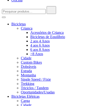
Oficina
Pesquisar
por:
Bicicletas
Criança
Acessórios de Criança
Bicicletas de Equilíbrio
2 aos 4 Anos
4 aos 6 Anos
6 aos 8 Anos
>8 Anos
Cidade
Custom Bikes
Dobráveis
Estrada
Montanha
Single Speed / Fixie
Trekking
Triciclos / Tandem
Oportunidades/Usadas
Bicicletas Elétricas
Carga
Cidade