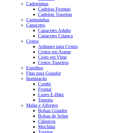
Cadeirinhas
Cadeiras Frontais
Cadeiras Traseiras
Campainhas
Capacetes
Capacetes Adulto
Capacetes Criança
Cestos
Apliques para Cestos
Cestos em Arame
Cesto em Vime
Cestos Traseiros
Espelhos
Fitas para Guiador
Iluminação
Combi
Frontal
Luzes E-Bike
Traseira
Malas e Alforges
Bolsas Guiador
Bolsas de Selim
Clássicos
Mochilas
Touring