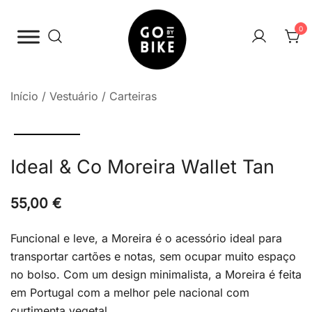
Saltar
para
0
o
conteúdo
The Urban Bike Shop
Go By Bike
Início
/
Vestuário
/
Carteiras
Ideal & Co Moreira Wallet Tan
55,00
€
Funcional e leve, a Moreira é o acessório ideal para
transportar cartões e notas, sem ocupar muito espaço
no bolso. Com um design minimalista, a Moreira é feita
em Portugal com a melhor pele nacional com
curtimenta vegetal.