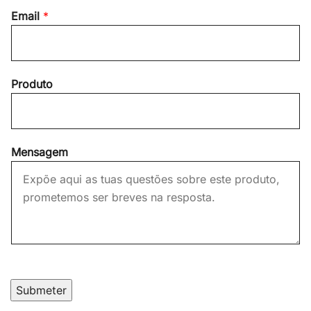
Email
*
i
a
r
s
s
t
t
Produto
Mensagem
Submeter