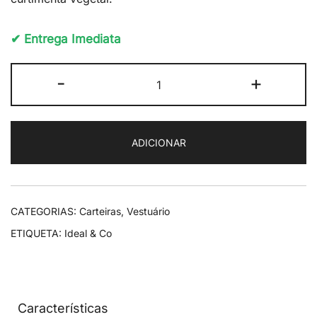
✔ Entrega Imediata
Quantidade
-
+
de
Ideal
&
ADICIONAR
Co
Moreira
Wallet
Tan
CATEGORIAS:
Carteiras
,
Vestuário
ETIQUETA:
Ideal & Co
Características