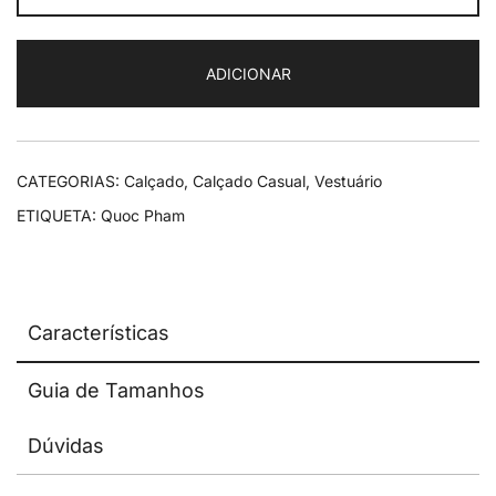
Quoc
Pham
ADICIONAR
Fixed
CATEGORIAS:
Calçado
,
Calçado Casual
,
Vestuário
ETIQUETA:
Quoc Pham
Características
Guia de Tamanhos
Dúvidas