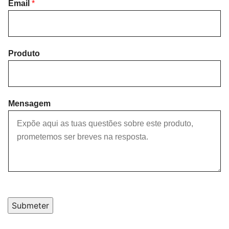
i
Email
*
a
r
s
s
t
t
Produto
Mensagem
Submeter