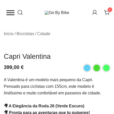
Saltar
para
0
o
The Urban Bike Shop
Go By Bike
conteúdo
Início
/
Bicicletas
/
Cidade
Capri Valentina
399,00
€
A Valentina é um modelo mais pequeno da Capri.
Pensado para ciclistas com 155cm, este modelo é
lindíssimo e muito confortável em passeios de cidade.
🎥 A Elegância da Roda 26 (Verde Escuro)
🎥
Pronta para as aventuras que tu quiseres!