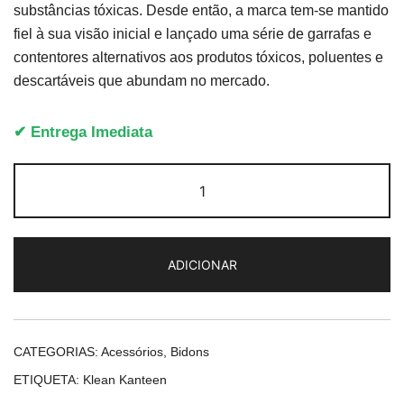
substâncias tóxicas. Desde então, a marca tem-se mantido
fiel à sua visão inicial e lançado uma série de garrafas e
contentores alternativos aos produtos tóxicos, poluentes e
descartáveis que abundam no mercado.
✔ Entrega Imediata
Quantidade
de
Klean
Kanteen
ADICIONAR
Classic
Water
Bottle
27
CATEGORIAS:
Acessórios
,
Bidons
Oz
ETIQUETA:
Klean Kanteen