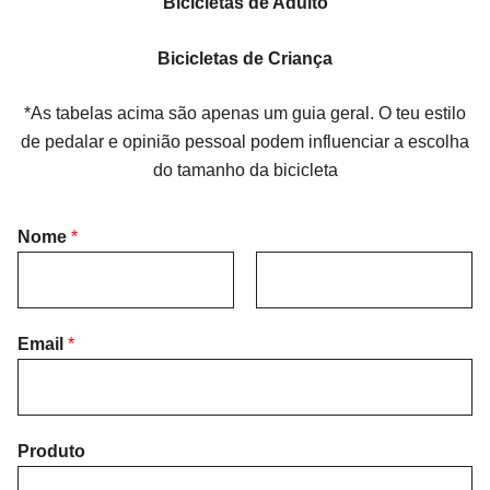
Bicicletas de Adulto
Bicicletas de Criança
*As tabelas acima são apenas um guia geral. O teu estilo
de pedalar e opinião pessoal podem influenciar a escolha
do tamanho da bicicleta
Nome
*
F
L
i
Email
*
a
r
s
s
t
t
Produto