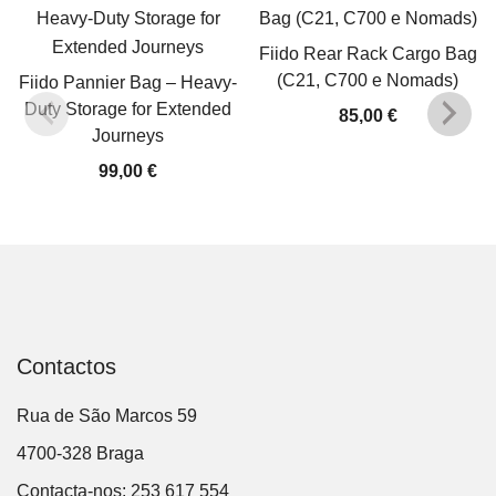
Fiido Rear Rack Cargo Bag
(C21, C700 e Nomads)
Fiido Pannier Bag – Heavy-
Duty Storage for Extended
85,00
€
Journeys
99,00
€
Contactos
Rua de São Marcos 59
4700-328 Braga
Contacta-nos: 253 617 554