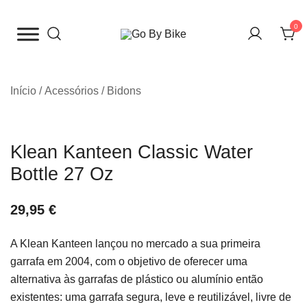
Saltar
para
0
o
The Urban Bike Shop
Go By Bike
conteúdo
Início
/
Acessórios
/
Bidons
Klean Kanteen Classic Water
Bottle 27 Oz
29,95
€
A Klean Kanteen lançou no mercado a sua primeira
garrafa em 2004, com o objetivo de oferecer uma
alternativa às garrafas de plástico ou alumínio então
existentes: uma garrafa segura, leve e reutilizável, livre de