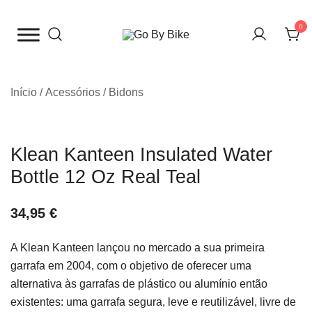
Saltar
para
0
o
The Urban Bike Shop
Go By Bike
conteúdo
Início
/
Acessórios
/
Bidons
Klean Kanteen Insulated Water
Bottle 12 Oz Real Teal
34,95
€
A Klean Kanteen lançou no mercado a sua primeira
garrafa em 2004, com o objetivo de oferecer uma
alternativa às garrafas de plástico ou alumínio então
existentes: uma garrafa segura, leve e reutilizável, livre de