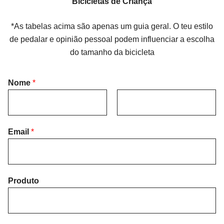
Bicicletas de Criança
*As tabelas acima são apenas um guia geral. O teu estilo
de pedalar e opinião pessoal podem influenciar a escolha
do tamanho da bicicleta
Nome
*
F
L
i
Email
*
a
r
s
s
t
t
Produto