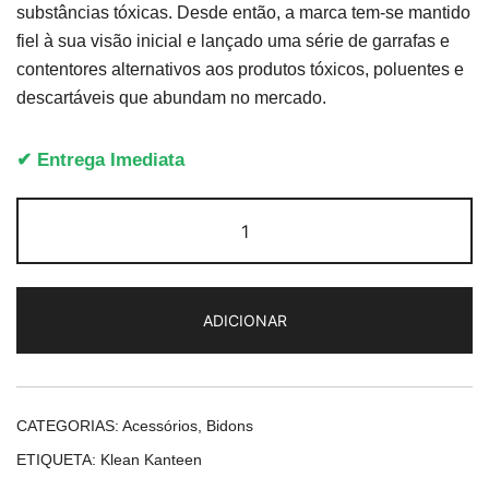
substâncias tóxicas. Desde então, a marca tem-se mantido
fiel à sua visão inicial e lançado uma série de garrafas e
contentores alternativos aos produtos tóxicos, poluentes e
descartáveis que abundam no mercado.
✔ Entrega Imediata
Quantidade
de
Klean
Kanteen
ADICIONAR
Insulated
Water
Bottle
12
CATEGORIAS:
Acessórios
,
Bidons
Oz
ETIQUETA:
Klean Kanteen
Real