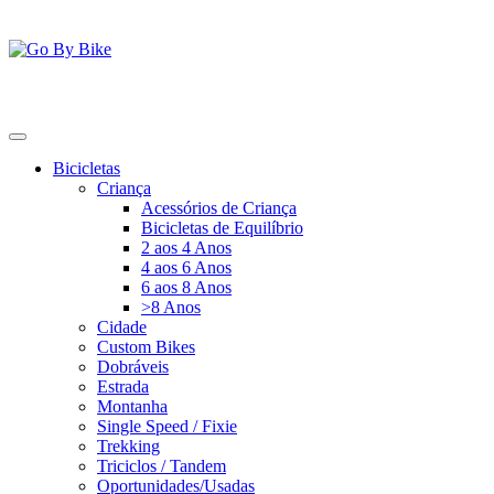
Saltar
para
o
conteúdo
Go By Bike
The Urban Bike Shop
Bicicletas
Criança
Acessórios de Criança
Bicicletas de Equilíbrio
2 aos 4 Anos
4 aos 6 Anos
6 aos 8 Anos
>8 Anos
Cidade
Custom Bikes
Dobráveis
Estrada
Montanha
Single Speed / Fixie
Trekking
Triciclos / Tandem
Oportunidades/Usadas