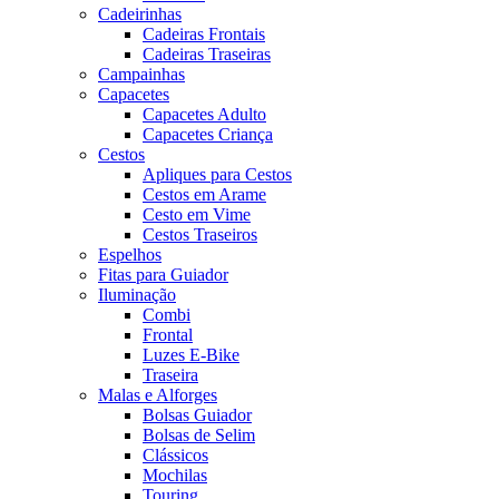
Cadeirinhas
Cadeiras Frontais
Cadeiras Traseiras
Campainhas
Capacetes
Capacetes Adulto
Capacetes Criança
Cestos
Apliques para Cestos
Cestos em Arame
Cesto em Vime
Cestos Traseiros
Espelhos
Fitas para Guiador
Iluminação
Combi
Frontal
Luzes E-Bike
Traseira
Malas e Alforges
Bolsas Guiador
Bolsas de Selim
Clássicos
Mochilas
Touring