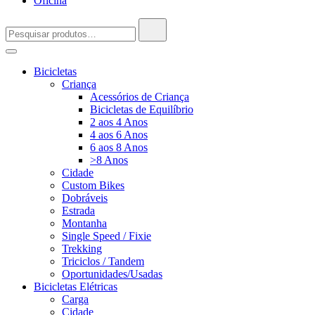
Oficina
Pesquisar
por:
Bicicletas
Criança
Acessórios de Criança
Bicicletas de Equilíbrio
2 aos 4 Anos
4 aos 6 Anos
6 aos 8 Anos
>8 Anos
Cidade
Custom Bikes
Dobráveis
Estrada
Montanha
Single Speed / Fixie
Trekking
Triciclos / Tandem
Oportunidades/Usadas
Bicicletas Elétricas
Carga
Cidade