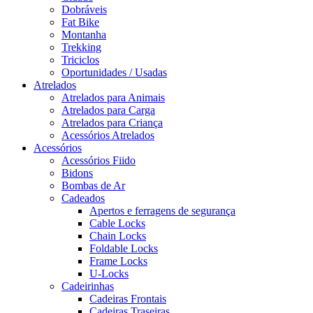
Dobráveis
Fat Bike
Montanha
Trekking
Triciclos
Oportunidades / Usadas
Atrelados
Atrelados para Animais
Atrelados para Carga
Atrelados para Criança
Acessórios Atrelados
Acessórios
Acessórios Fiido
Bidons
Bombas de Ar
Cadeados
Apertos e ferragens de segurança
Cable Locks
Chain Locks
Foldable Locks
Frame Locks
U-Locks
Cadeirinhas
Cadeiras Frontais
Cadeiras Traseiras