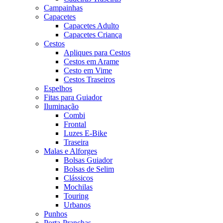
Campainhas
Capacetes
Capacetes Adulto
Capacetes Criança
Cestos
Apliques para Cestos
Cestos em Arame
Cesto em Vime
Cestos Traseiros
Espelhos
Fitas para Guiador
Iluminação
Combi
Frontal
Luzes E-Bike
Traseira
Malas e Alforges
Bolsas Guiador
Bolsas de Selim
Clássicos
Mochilas
Touring
Urbanos
Punhos
Porta-Pranchas