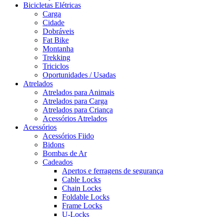
Bicicletas Elétricas
Carga
Cidade
Dobráveis
Fat Bike
Montanha
Trekking
Triciclos
Oportunidades / Usadas
Atrelados
Atrelados para Animais
Atrelados para Carga
Atrelados para Criança
Acessórios Atrelados
Acessórios
Acessórios Fiido
Bidons
Bombas de Ar
Cadeados
Apertos e ferragens de segurança
Cable Locks
Chain Locks
Foldable Locks
Frame Locks
U-Locks