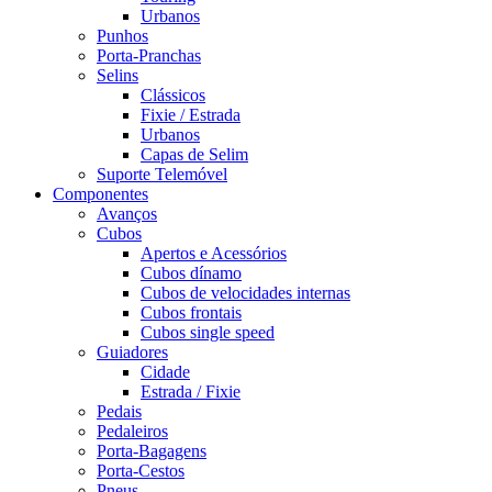
Urbanos
Punhos
Porta-Pranchas
Selins
Clássicos
Fixie / Estrada
Urbanos
Capas de Selim
Suporte Telemóvel
Componentes
Avanços
Cubos
Apertos e Acessórios
Cubos dínamo
Cubos de velocidades internas
Cubos frontais
Cubos single speed
Guiadores
Cidade
Estrada / Fixie
Pedais
Pedaleiros
Porta-Bagagens
Porta-Cestos
Pneus