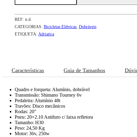
E-
Smile
Step
REF:
n.d.
CATEGORIAS:
Bicicletas Elétricas
,
Dobráveis
ETIQUETA:
Adriatica
Características
Guia de Tamanhos
Dúvi
Quadro e forqueta: Alumínio, dobrável
Transmissão: Shimano Tourney 6v
Pedaleira: Alumínio 48t
Travões: Disco mecânicos
Rodas: 20″
Pneu: 20×2.10 Antifuro c/ faixa refletora
Tamanho: H30
Peso: 24,50 Kg
Motor: 36v, 250w