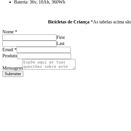
Bateria: 36v, 10Ah, 360Wh
Bicicletas de Criança
*As tabelas acima são 
Nome
*
First
Last
Email
*
Produto
Mensagem
Submeter