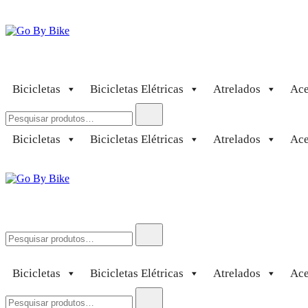
Saltar
para
o
conteúdo
Go By Bike
The Urban Bike Shop
Bicicletas
Bicicletas Elétricas
Atrelados
Ace
Pesquisar
por:
Bicicletas
Bicicletas Elétricas
Atrelados
Ace
Go By Bike
The Urban Bike Shop
Pesquisar
por:
Bicicletas
Bicicletas Elétricas
Atrelados
Ace
Pesquisar
por: