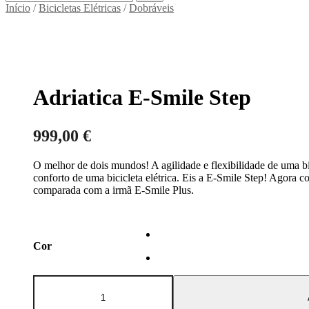
Início
/
Bicicletas Elétricas
/
Dobráveis
Adriatica E-Smile Step
999,00
€
O melhor de dois mundos! A agilidade e flexibilidade de uma b
conforto de uma bicicleta elétrica. Eis a E-Smile Step! Agora 
comparada com a irmã E-Smile Plus.
Cor
Quantidade
de
Adriatica