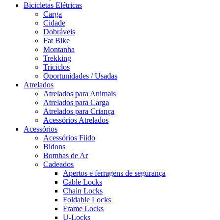
Bicicletas Elétricas
Carga
Cidade
Dobráveis
Fat Bike
Montanha
Trekking
Triciclos
Oportunidades / Usadas
Atrelados
Atrelados para Animais
Atrelados para Carga
Atrelados para Criança
Acessórios Atrelados
Acessórios
Acessórios Fiido
Bidons
Bombas de Ar
Cadeados
Apertos e ferragens de segurança
Cable Locks
Chain Locks
Foldable Locks
Frame Locks
U-Locks