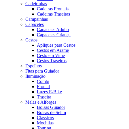
Cadeirinhas
Cadeiras Frontais
Cadeiras Traseiras
Campainhas
Capacetes
Capacetes Adulto
Capacetes Criança
Cestos
Apliques para Cestos
Cestos em Arame
Cesto em Vime
Cestos Traseiros
Espelhos
Fitas para Guiador
Iluminação
Combi
Frontal
Luzes E-Bike
Traseira
Malas e Alforges
Bolsas Guiador
Bolsas de Selim
Clássicos
Mochilas
Touring