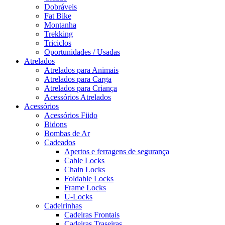
Dobráveis
Fat Bike
Montanha
Trekking
Triciclos
Oportunidades / Usadas
Atrelados
Atrelados para Animais
Atrelados para Carga
Atrelados para Criança
Acessórios Atrelados
Acessórios
Acessórios Fiido
Bidons
Bombas de Ar
Cadeados
Apertos e ferragens de segurança
Cable Locks
Chain Locks
Foldable Locks
Frame Locks
U-Locks
Cadeirinhas
Cadeiras Frontais
Cadeiras Traseiras