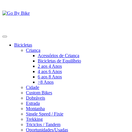
Saltar
para
o
conteúdo
Go By Bike
The Urban Bike Shop
Bicicletas
Criança
Acessórios de Criança
Bicicletas de Equilíbrio
2 aos 4 Anos
4 aos 6 Anos
6 aos 8 Anos
>8 Anos
Cidade
Custom Bikes
Dobráveis
Estrada
Montanha
Single Speed / Fixie
Trekking
Triciclos / Tandem
Oportunidades/Usadas