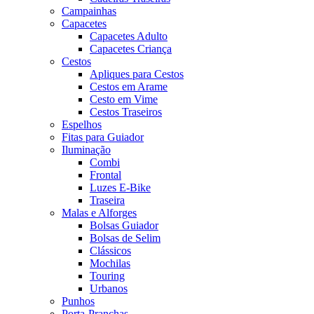
Campainhas
Capacetes
Capacetes Adulto
Capacetes Criança
Cestos
Apliques para Cestos
Cestos em Arame
Cesto em Vime
Cestos Traseiros
Espelhos
Fitas para Guiador
Iluminação
Combi
Frontal
Luzes E-Bike
Traseira
Malas e Alforges
Bolsas Guiador
Bolsas de Selim
Clássicos
Mochilas
Touring
Urbanos
Punhos
Porta-Pranchas