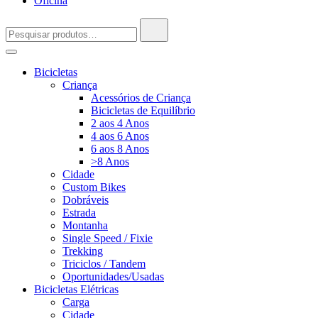
Oficina
Pesquisar
por:
Bicicletas
Criança
Acessórios de Criança
Bicicletas de Equilíbrio
2 aos 4 Anos
4 aos 6 Anos
6 aos 8 Anos
>8 Anos
Cidade
Custom Bikes
Dobráveis
Estrada
Montanha
Single Speed / Fixie
Trekking
Triciclos / Tandem
Oportunidades/Usadas
Bicicletas Elétricas
Carga
Cidade