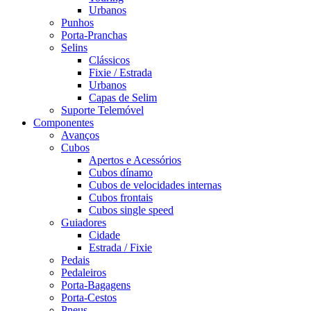
Urbanos
Punhos
Porta-Pranchas
Selins
Clássicos
Fixie / Estrada
Urbanos
Capas de Selim
Suporte Telemóvel
Componentes
Avanços
Cubos
Apertos e Acessórios
Cubos dínamo
Cubos de velocidades internas
Cubos frontais
Cubos single speed
Guiadores
Cidade
Estrada / Fixie
Pedais
Pedaleiros
Porta-Bagagens
Porta-Cestos
Pneus