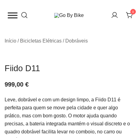
Saltar
para
0
o
The Urban Bike Shop
Go By Bike
conteúdo
Início
/
Bicicletas Elétricas
/
Dobráveis
Fiido D11
999,00
€
Leve, dobrável e com um design limpo, a Fiido D11 é
perfeita para quem se move pela cidade e quer algo
prático, mas com bom gosto. O motor ajuda quando
precisas, a bateria integrada mantém o visual discreto e o
quadro dobrável facilita levar no comboio, no carro ou