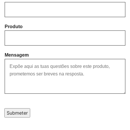
r
s
s
t
t
Produto
Mensagem
Submeter