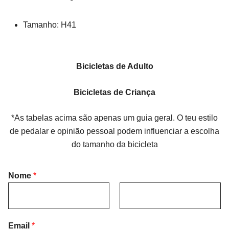
Tamanho: H41
Bicicletas de Adulto
Bicicletas de Criança
*As tabelas acima são apenas um guia geral. O teu estilo
de pedalar e opinião pessoal podem influenciar a escolha
do tamanho da bicicleta
Nome
*
F
L
i
Email
*
a